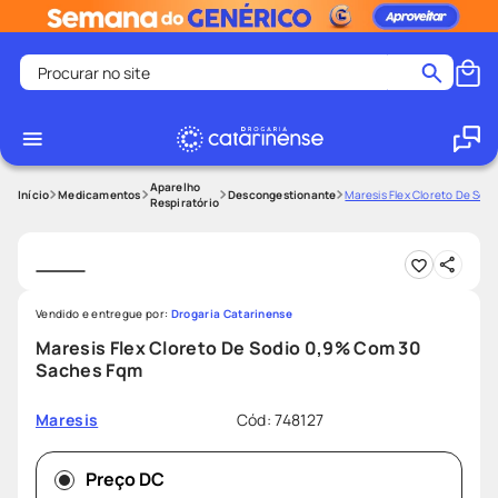
Procurar no site
Termos mais buscados
coristina
1
º
medley
2
º
Aparelho
Medicamentos
Descongestionante
Maresis Flex Cloreto De So
Respiratório
protetor solar facial
3
º
shampoo
4
º
tadalafila
5
º
Vendido e entregue por:
Drogaria Catarinense
lenço umedecido
6
º
Maresis Flex Cloreto De Sodio 0,9% Com 30
ozivy
7
º
Saches Fqm
protetor solar
8
º
Cód
:
748127
Maresis
teste gravidez
9
º
fralda pampers
10
º
Preço DC