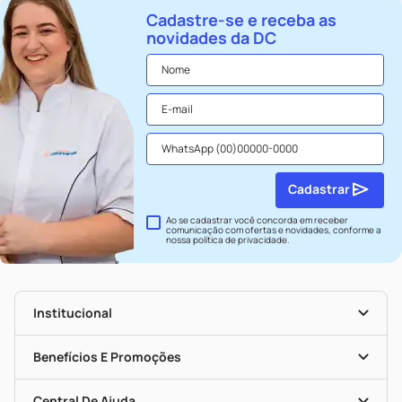
Cadastre-se e receba as
novidades da DC
Cadastrar
Ao se cadastrar você concorda em receber
comunicação com ofertas e novidades, conforme a
nossa
política de privacidade
.
Institucional
História
Nossas Lojas
Benefícios E Promoções
Trabalhe Conosco
Seja Uma Loja Parceira
Clube DC
Mapa De Categorias
Convênios
Central De Ajuda