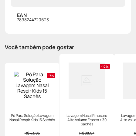
EAN
7898244720623
Você também pode gostar
10%
7%
Pó Para Solução Lavagem
Lavagem Nasal Rinosoro
Lavagem 
Nasal Respir Kids 15 Sachês
Alto Volume Frasco + 30
Alto Vol
Sachês
R$ 43,96
R$ 98,97
R