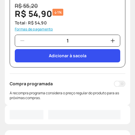
R$
55
,
20
R$
54
,
90
1%
Total:
R$
54
,
90
Formas de pagamento
Adicionar à sacola
Compra programada
A recompra programa considera o preço regular do produto para as
próximas compras.