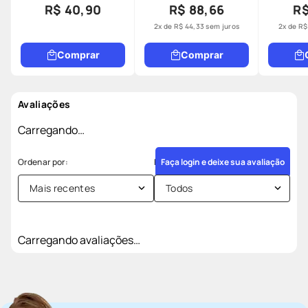
R$ 40,90
R$ 88,66
R$
2
x de
R$
44
,
33
sem juros
2
x de
R$
Comprar
Comprar
Avaliações
Carregando…
Faça login e deixe sua avaliação
Mais recentes
Todos
Carregando avaliações…