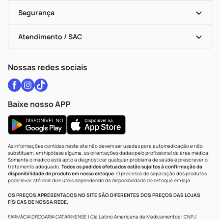
Cupons E Ofertas
Alomed
Vacinas
Black Friday
Formas De Pagamento
Serviços Farmacêuticos
Segurança
Troca E Devolução
Testes Rápidos
Bulas De A A Z
Autoteste Covid-19
Certificado De Segurança
Políticas De Marketplace
Vacinas
Portal Da Privacidade
Atendimento / SAC
Política De Privacidade
WhatsApp (47) 9202-1687
Atendimento@drogariacatarinense.com.br
Nossas redes sociais
Baixe nosso APP
As informações contidas neste site não devem ser usadas para automedicação e não
substituem, em hipótese alguma, as orientações dadas pelo profissional da área médica.
Somente o médico está apto a diagnosticar qualquer problema de saúde e prescrever o
tratamento adequado.
Todos os pedidos efetuados estão sujeitos à confirmação da
disponibilidade de produto em nosso estoque.
O processo de separação dos produtos
pode levar até dois dias úteis dependendo da disponibilidade do estoque em loja.
OS PREÇOS APRESENTADOS NO SITE SÃO DIFERENTES DOS PREÇOS DAS LOJAS
FÍSICAS DE NOSSA REDE.
FARMÁCIA DROGARIA CATARINENSE | Cia Latino Americana de Medicamentos | CNPJ: