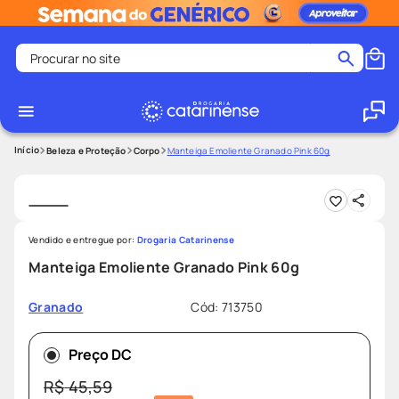
Procurar no site
Termos mais buscados
coristina
1
º
medley
2
º
Beleza e Proteção
Corpo
Manteiga Emoliente Granado Pink 60g
protetor solar facial
3
º
shampoo
4
º
tadalafila
5
º
Vendido e entregue por:
Drogaria Catarinense
lenço umedecido
6
º
Manteiga Emoliente Granado Pink 60g
ozivy
7
º
Cód
:
713750
Granado
protetor solar
8
º
fralda pampers
9
º
Preço DC
teste gravidez
10
º
R$
45
,
59