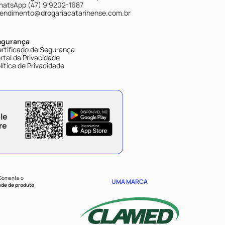
atsApp (47) 9 9202-1687
endimento@drogariacatarinense.com.br
egurança
rtificado de Segurança
rtal da Privacidade
lítica de Privacidade
le
re
 Somente o
UMA MARCA
ade de produto