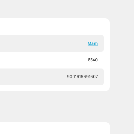
Mam
8540
9001616691607