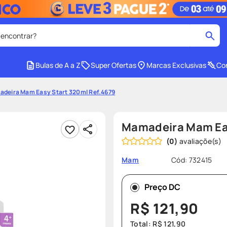
 encontrar?
cados
Bulas de A a Z
Super Ofertas
Marcas Exclusivas
Con
medley
2
º
deira Mam Easy Start 320ml Ref.4679
tadalafila
4
º
lenço umedecido
6
º
Mamadeira Mam Eas
ar
desodorante
8
º
(
0
)
ers
teste gravidez
10
º
Cód
:
732415
Mam
Preço DC
R$
121
,
90
Total:
R$
121
,
90