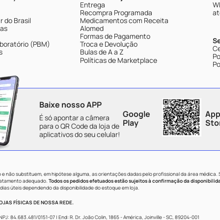
Entrega
Wh
Recompra Programada
at
 do Brasil
Medicamentos com Receita
tas
Alomed
Formas de Pagamento
S
boratório (PBM)
Troca e Devolução
Ce
s
Bulas de A a Z
Po
Políticas de Marketplace
Po
Baixe nosso APP
Google
App
É só apontar a câmera
Play
Sto
para o QR Code da loja de
aplicativos do seu celular!
e não substituem, em hipótese alguma, as orientações dadas pelo profissional da área médica.
tratamento adequado.
Todos os pedidos efetuados estão sujeitos à confirmação da disponibilid
dias úteis dependendo da disponibilidade do estoque em loja.
JAS FÍSICAS DE NOSSA REDE.
84.683.481/0151-07 | End: R. Dr. João Colin, 1865 - América, Joinville - SC, 89204-001