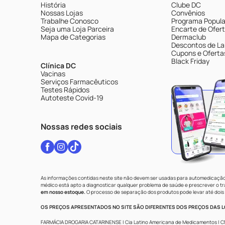
História
Clube DC
Nossas Lojas
Convênios
Trabalhe Conosco
Programa Popular
Seja uma Loja Parceira
Encarte de Ofer
Mapa de Categorias
Dermaclub
Descontos de La
Cupons e Oferta
Black Friday
Clínica DC
Vacinas
Serviços Farmacêuticos
Testes Rápidos
Autoteste Covid-19
Nossas redes sociais
As informações contidas neste site não devem ser usadas para automedicação 
médico está apto a diagnosticar qualquer problema de saúde e prescrever o 
em nosso estoque.
O processo de separação dos produtos pode levar até dois 
OS PREÇOS APRESENTADOS NO SITE SÃO DIFERENTES DOS PREÇOS DAS LO
FARMÁCIA DROGARIA CATARINENSE | Cia Latino Americana de Medicamentos | CNPJ: 