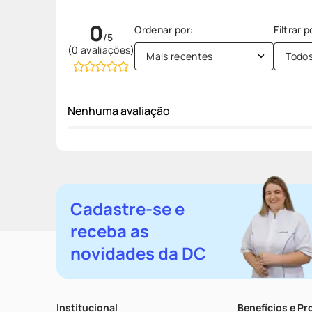
0
(0 avaliações)
Mais recentes
Todo
Nenhuma avaliação
Cadastre-se e
receba as
novidades da DC
Institucional
Benefícios e P