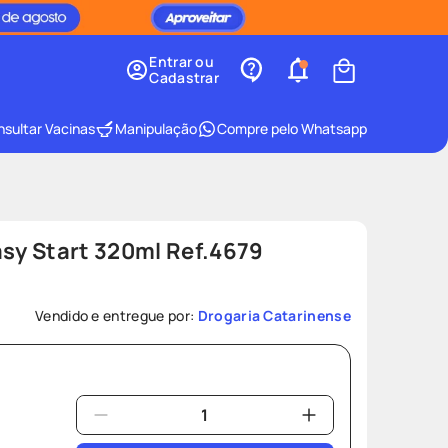
Entrar ou
Cadastrar
sultar Vacinas
Manipulação
Compre pelo Whatsapp
y Start 320ml Ref.4679
Vendido e entregue por:
Drogaria Catarinense