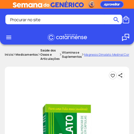
Procurar no site
Termos mais buscados
coristina
1
º
medley
2
º
Saúde dos
Vitaminas e
Medicamentos
Ossos e
Magnesio Dimalato Medinal Com 1
Suplementos
Articulações
fralda
3
º
protetor solar facial
4
º
shampoo
5
º
tadalafila
6
º
mounjaro
7
º
ozivy
8
º
lenço umedecido
9
º
protetor solar
10
º