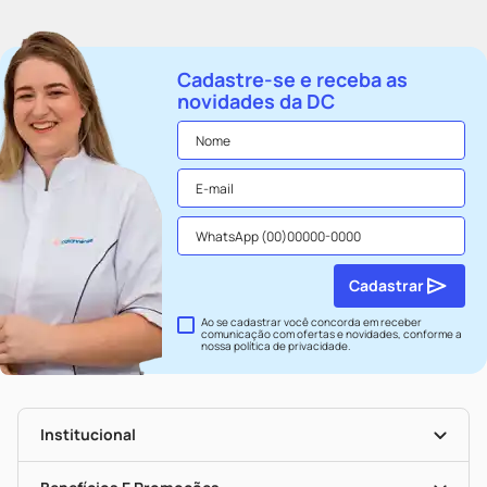
Cadastre-se e receba as
novidades da DC
Cadastrar
Ao se cadastrar você concorda em receber
comunicação com ofertas e novidades, conforme a
nossa
política de privacidade
.
Institucional
História
Nossas Lojas