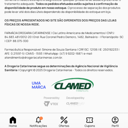
tratamento adequado.
Todos os pedidos efetuados estão sujeitos à confirmação da
disponibilidade de produto em nosso estoque.
O processo de separação dos produtos
pode levar até dois dias úteis dependendo da disponibilidade do estoque em loja.
OS PREÇOS APRESENTADOS NO SITE SÃO DIFERENTES DOS PREÇOS DAS LOJAS
FÍSICAS DE NOSSA REDE.
FARMÁCIA DROGARIA CATARINENSE | Cia Latino Americana de Medicamentos | CNPJ:
84.683.481/0012-20 | End: Rua Coronel Pedro Demoro, 1482, Balneário - | Florianópolis- SC
| CEP: 88.075-300
Farmacêutica Responsável: Simone de Souza Santana | CRF/SC: 12106 | IE: 250192233 |
AFE: 0.21597-5 | CMVS - 1593 | WhatsApp: (47) 9 9202-1687 | e-mail:
atendimento@drogariacatarinense.com.br
.
A Drogaria Catarinense segue as determinações da Agência Nacional de Vigilância
Sanitária
| Copyright © 2025 Drogaria Catarinense - Todos os direitos reservados.
UMA
MARCA
Powered by
Developed by
Home
Notificações
Ofertas
Cupons
Perfil