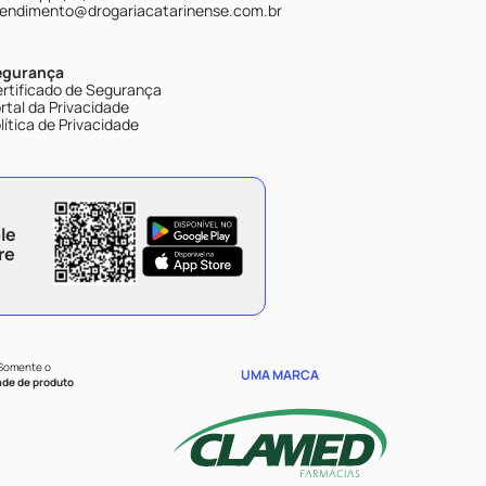
endimento@drogariacatarinense.com.br
egurança
rtificado de Segurança
rtal da Privacidade
lítica de Privacidade
le
re
 Somente o
UMA MARCA
ade de produto