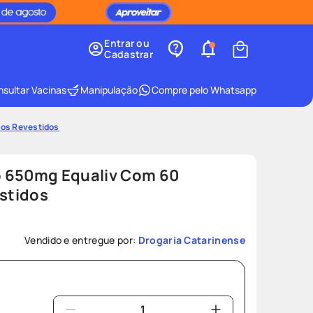
Entrar ou
Cadastrar
sultar Vacinas
Manipulação
Compre pelo Whatsapp
os Revestidos
 650mg Equaliv Com 60
stidos
Vendido e entregue por:
Drogaria Catarinense