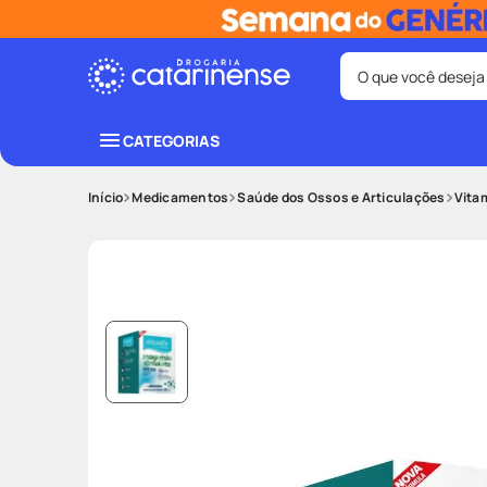
O que você deseja
Termos mais bus
CATEGORIAS
coristina
1
º
Medicamentos
Saúde dos Ossos e Articulações
Vita
fralda
3
º
shampoo
5
º
mounjaro
7
º
lenço umede
9
º