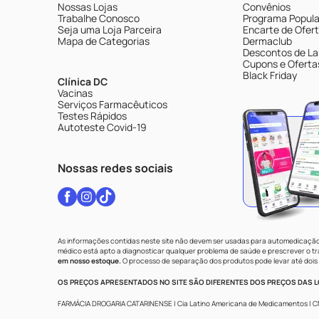
Nossas Lojas
Convênios
Trabalhe Conosco
Programa Popular
Seja uma Loja Parceira
Encarte de Ofer
Mapa de Categorias
Dermaclub
Descontos de La
Cupons e Oferta
Black Friday
Clínica DC
Vacinas
Serviços Farmacêuticos
Testes Rápidos
Autoteste Covid-19
Nossas redes sociais
As informações contidas neste site não devem ser usadas para automedicação 
médico está apto a diagnosticar qualquer problema de saúde e prescrever o 
em nosso estoque.
O processo de separação dos produtos pode levar até dois 
OS PREÇOS APRESENTADOS NO SITE SÃO DIFERENTES DOS PREÇOS DAS LO
FARMÁCIA DROGARIA CATARINENSE | Cia Latino Americana de Medicamentos | CNPJ: 