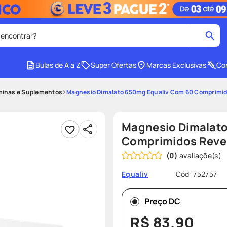
 encontrar?
cados
Bulas de A a Z
Super Ofertas
Marcas Exclusivas
Con
medley
2
º
minas e Suplementos
Magnesio Dimalato 650mg Equaliv Com 60 Comprimid
protetor solar facial
4
º
tadalafila
6
º
Magnesio Dimalato
ozivy
8
º
Comprimidos Reve
(
0
)
cido
protetor solar
10
º
Cód
:
752757
Equaliv
Preço DC
R$
83
,
90