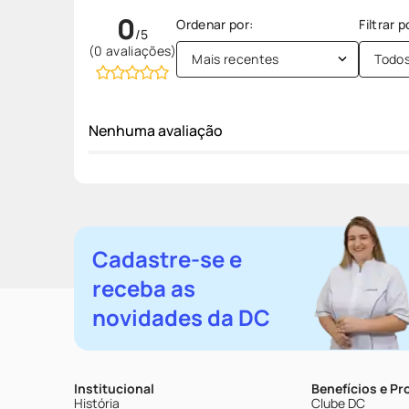
0
(0 avaliações)
Mais recentes
Todo
Nenhuma avaliação
Cadastre-se e
receba as
novidades da DC
Institucional
Benefícios e P
História
Clube DC