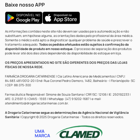
Baixe nosso APP
As informações contidas neste site não devem ser usadas para automedicação e não
substituem, em hipótese alguma, as orientações dadas pelo profissional da área médica.
Somente o médico está apto a diagnosticar qualquer problema de saúde e prescrever o
tratamento adequado.
Todos os pedidos efetuados estão sujeitos à confirmação da
disponibilidade de produto em nosso estoque.
O processo de separação dos produtos
pode levar até dois dias úteis dependendo da disponibilidade do estoque em loja.
OS PREÇOS APRESENTADOS NO SITE SÃO DIFERENTES DOS PREÇOS DAS LOJAS
FÍSICAS DE NOSSA REDE.
FARMÁCIA DROGARIA CATARINENSE | Cia Latino Americana de Medicamentos | CNPJ:
84.683.481/0012-20 | End: Rua Coronel Pedro Demoro, 1482, Balneário - | Florianópolis- SC
| CEP: 88.075-300
Farmacêutica Responsável: Simone de Souza Santana | CRF/SC: 12106 | IE: 250192233 |
AFE: 0.21597-5 | CMVS - 1593 | WhatsApp: (47) 9 9202-1687 | e-mail:
atendimento@drogariacatarinense.com.br
.
A Drogaria Catarinense segue as determinações da Agência Nacional de Vigilância
Sanitária
| Copyright © 2025 Drogaria Catarinense - Todos os direitos reservados.
UMA
MARCA