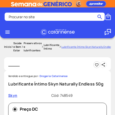
Procurar no site
Termos mais buscados
coristina
1
º
medley
2
º
Saúde
Preservativos
Lubrificante
e Bem
e
Lubrificante Íntimo Skyn Naturally Endless 
Íntimo
Estar
lubrificantes
shampoo
3
º
tadalafila
4
º
ozivy
5
º
lenço umedecido
6
º
Vendido e entregue por:
Drogaria Catarinense
Lubrificante Íntimo Skyn Naturally Endless 50g
protetor solar
7
º
desodorante
8
º
Cód
:
748549
Skyn
fralda pampers
9
º
teste gravidez
Preço DC
10
º