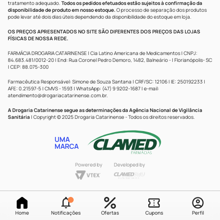
tratamento adequado.
Todos os pedidos efetuados estão sujeitos à confirmação da
disponibilidade de produto em nosso estoque.
O processo de separação dos produtos
pode levar até dois dias úteis dependendo da disponibilidade do estoque em loja.
OS PREÇOS APRESENTADOS NO SITE SÃO DIFERENTES DOS PREÇOS DAS LOJAS
FÍSICAS DE NOSSA REDE.
FARMÁCIA DROGARIA CATARINENSE | Cia Latino Americana de Medicamentos | CNPJ:
84.683.481/0012-20 | End: Rua Coronel Pedro Demoro, 1482, Balneário - | Florianópolis- SC
| CEP: 88.075-300
Farmacêutica Responsável: Simone de Souza Santana | CRF/SC: 12106 | IE: 250192233 |
AFE: 0.21597-5 | CMVS - 1593 | WhatsApp: (47) 9 9202-1687 | e-mail:
atendimento@drogariacatarinense.com.br
.
A Drogaria Catarinense segue as determinações da Agência Nacional de Vigilância
Sanitária
| Copyright © 2025 Drogaria Catarinense - Todos os direitos reservados.
UMA
MARCA
Powered by
Developed by
Home
Notificações
Ofertas
Cupons
Perfil