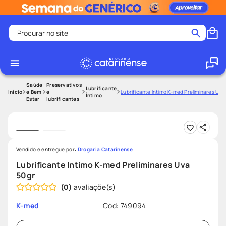
Procurar no site
Termos mais buscados
coristina
1
º
medley
2
º
Saúde
Preservativos
Lubrificante
e Bem
e
Lubrificante Intimo K-med Preliminares Uva
Íntimo
Estar
lubrificantes
shampoo
3
º
tadalafila
4
º
ozivy
5
º
lenço umedecido
6
º
Vendido e entregue por:
Drogaria Catarinense
Lubrificante Intimo K-med Preliminares Uva
protetor solar
7
º
50gr
desodorante
8
º
(
0
)
fralda pampers
9
º
Cód
:
749094
K-med
teste gravidez
10
º