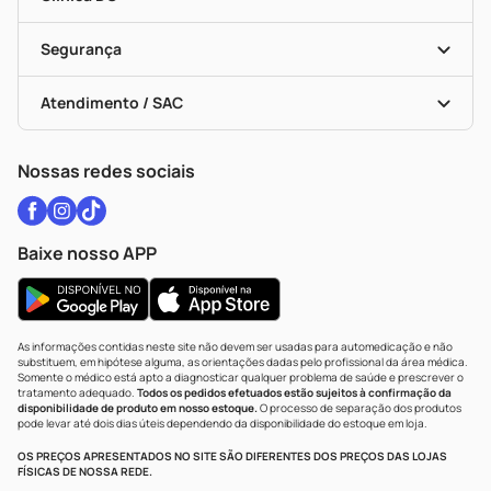
Descontos De Laboratório (PBM)
Medicamentos Com Receita
Cupons E Ofertas
Alomed
Vacinas
Black Friday
Formas De Pagamento
Serviços Farmacêuticos
Segurança
Troca E Devolução
Testes Rápidos
Bulas De A A Z
Autoteste Covid-19
Certificado De Segurança
Políticas De Marketplace
Vacinas
Portal Da Privacidade
Atendimento / SAC
Política De Privacidade
WhatsApp (47) 9202-1687
Atendimento@drogariacatarinense.com.br
Nossas redes sociais
Baixe nosso APP
As informações contidas neste site não devem ser usadas para automedicação e não
substituem, em hipótese alguma, as orientações dadas pelo profissional da área médica.
Somente o médico está apto a diagnosticar qualquer problema de saúde e prescrever o
tratamento adequado.
Todos os pedidos efetuados estão sujeitos à confirmação da
disponibilidade de produto em nosso estoque.
O processo de separação dos produtos
pode levar até dois dias úteis dependendo da disponibilidade do estoque em loja.
OS PREÇOS APRESENTADOS NO SITE SÃO DIFERENTES DOS PREÇOS DAS LOJAS
FÍSICAS DE NOSSA REDE.