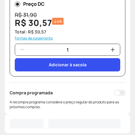
Preço DC
R$
31
,
90
R$
30
,
57
4%
Total:
R$
30
,
57
Formas de pagamento
Adicionar à sacola
Compra programada
A recompra programa considera o preço regular do produto para as
próximas compras.