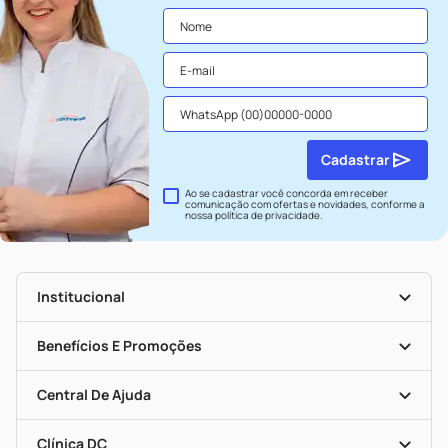
Cadastrar
Ao se cadastrar você concorda em receber
comunicação com ofertas e novidades, conforme a
nossa
política de privacidade
.
Institucional
História
Nossas Lojas
Benefícios E Promoções
Trabalhe Conosco
Seja Uma Loja Parceira
Clube DC
Mapa De Categorias
Convênios
Central De Ajuda
Programa Popular Do Brasil
Encarte De Ofertas
Entrega
Dermaclub
Recompra Programada
Clínica DC