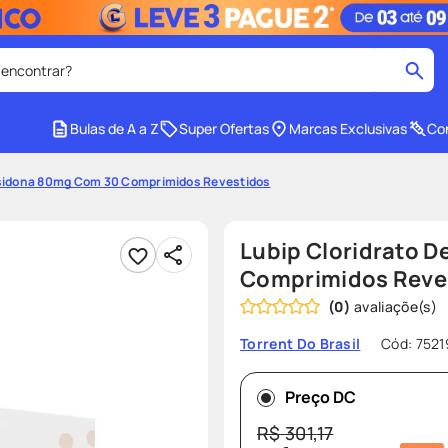
 encontrar?
cados
Bulas de A a Z
Super Ofertas
Marcas Exclusivas
Con
medley
2
º
rasidona 80mg Com 30 Comprimidos Revestidos
tadalafila
4
º
lenço umedecido
6
º
Lubip Cloridrato 
ar
desodorante
8
º
Comprimidos Reve
(
0
)
ers
teste gravidez
10
º
Cód
:
7521
Torrent Do Brasil
Preço DC
R$
301
,
17