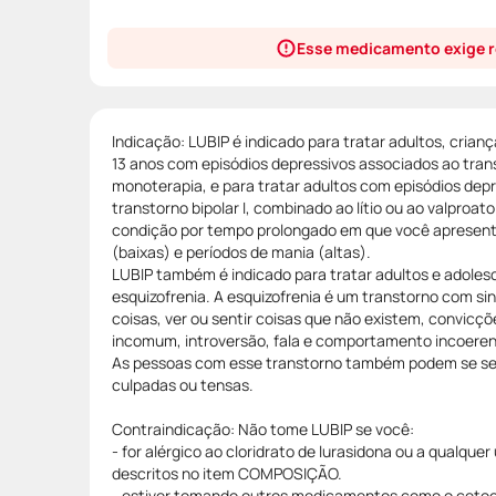
Esse medicamento exige r
Indicação: LUBIP é indicado para tratar adultos, cria
13 anos com episódios depressivos associados ao trans
monoterapia, e para tratar adultos com episódios dep
transtorno bipolar I, combinado ao lítio ou ao valproat
condição por tempo prolongado em que você apresent
(baixas) e períodos de mania (altas).
LUBIP também é indicado para tratar adultos e adole
esquizofrenia. A esquizofrenia é um transtorno com si
coisas, ver ou sentir coisas que não existem, convicç
incomum, introversão, fala e comportamento incoere
As pessoas com esse transtorno também podem se sent
culpadas ou tensas.
Contraindicação: Não tome LUBIP se você:
- for alérgico ao cloridrato de lurasidona ou a qualque
descritos no item COMPOSIÇÃO.
- estiver tomando outros medicamentos como o cetoco