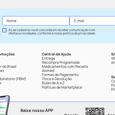
Ao se cadastrar você concorda em receber comunicação com
ofertas e novidades, conforme a nossa
política de privacidade
.
romoções
Central de Ajuda
SA
Entrega
Wh
Recompra Programada
at
 do Brasil
Medicamentos com Receita
tas
Alomed
Formas de Pagamento
S
boratório (PBM)
Troca e Devolução
Ce
s
Bulas de A a Z
Po
Políticas de Marketplace
Po
Baixe nosso APP