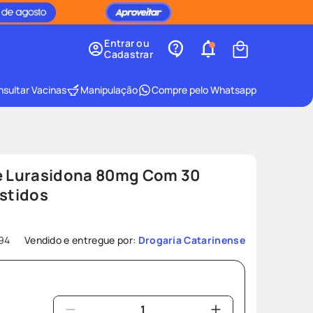
Entrar ou
Cadastrar
sultar Vacinas
Manipulação
Compre pelo Whatsapp
De Lurasidona 80mg Com 30
stidos
94
Vendido e entregue por:
Drogaria Catarinense