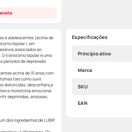
eceita
Especificações
nças e adolescentes (acima de
torno bipolar I, em
ressivos associados ao
Princípio ativo
o. O transtorno bipolar é uma
a períodos de depressão
Marca
scentes acima de 15 anos com
ntomas tais como ouvir
ões distorcidas, desconfiança
SKU
ntes e monotonia emocional.
ir deprimidas, ansiosas,
EAN
r um dos ingredientes de LUBIP,
nazol ou a rifampicina. De