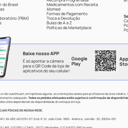
 do Brasil
Medicamentos com Receita
tas
Alomed
Formas de Pagamento
S
boratório (PBM)
Troca e Devolução
Ce
s
Bulas de A a Z
Po
Políticas de Marketplace
Po
Baixe nosso APP
Google
App
É só apontar a câmera
Play
Sto
para o QR Code da loja de
aplicativos do seu celular!
e não substituem, em hipótese alguma, as orientações dadas pelo profissional da área médica.
tratamento adequado.
Todos os pedidos efetuados estão sujeitos à confirmação da disponibilid
dias úteis dependendo da disponibilidade do estoque em loja.
JAS FÍSICAS DE NOSSA REDE.
84.683.481/0151-07 | End: R. Dr. João Colin, 1865 - América, Joinville - SC, 89204-001
 AFE: 0.62780.1 | CMVS - 13577 | WhatsApp: (47) 9 9202-1687 |e-mail: