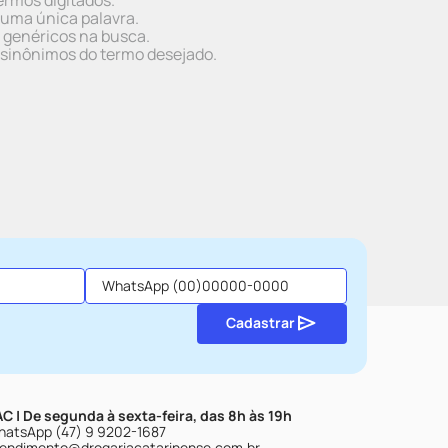
ermos digitados.
r uma única palavra.
s genéricos na busca.
r sinônimos do termo desejado.
Cadastrar
C | De segunda à sexta-feira, das 8h às 19h
atsApp (47) 9 9202-1687
endimento@drogariacatarinense.com.br