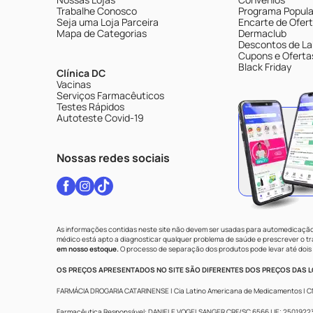
Trabalhe Conosco
Programa Popular
Seja uma Loja Parceira
Encarte de Ofer
Mapa de Categorias
Dermaclub
Descontos de La
Cupons e Oferta
Black Friday
Clínica DC
Vacinas
Serviços Farmacêuticos
Testes Rápidos
Autoteste Covid-19
Nossas redes sociais
As informações contidas neste site não devem ser usadas para automedicação 
médico está apto a diagnosticar qualquer problema de saúde e prescrever o 
em nosso estoque.
O processo de separação dos produtos pode levar até dois 
OS PREÇOS APRESENTADOS NO SITE SÃO DIFERENTES DOS PREÇOS DAS LO
FARMÁCIA DROGARIA CATARINENSE | Cia Latino Americana de Medicamentos | CNPJ: 
Farmacêutica Responsável: DANIELE VOGELSANGER CRF/SC 6566 | IE: 250192233 |