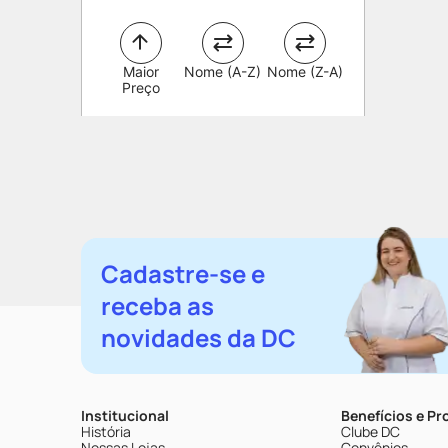
Maior
Nome (A-Z)
Nome (Z-A)
Preço
Cadastre-se e
receba as
novidades da DC
Institucional
Benefícios e P
História
Clube DC
Nossas Lojas
Convênios