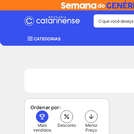
O que você deseja
Termos mais bus
CATEGORIAS
coristina
1
º
protetor sola
3
º
tadalafila
5
º
ozivy
7
º
fralda pamp
9
º
Ordenar por:
Mais
Desconto
Menor
vendidos
Preço