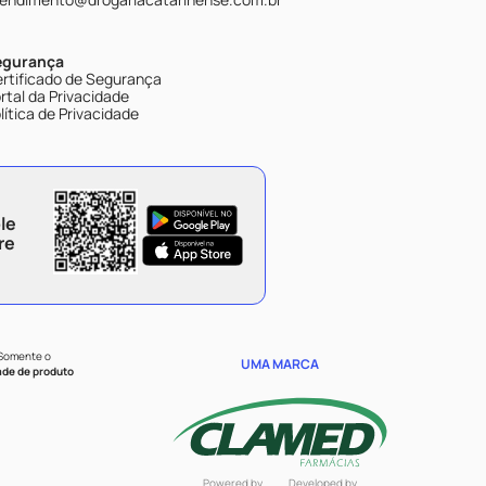
egurança
rtificado de Segurança
rtal da Privacidade
lítica de Privacidade
le
re
 Somente o
UMA MARCA
ade de produto
Powered by
Developed by