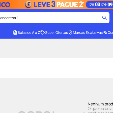
 encontrar?
cados
Bulas de A a Z
Super Ofertas
Marcas Exclusivas
Con
medley
2
º
r facial
shampoo
4
º
lenço umedecido
6
º
protetor solar
8
º
ers
teste gravidez
10
º
Nenhum prod
O que eu devo