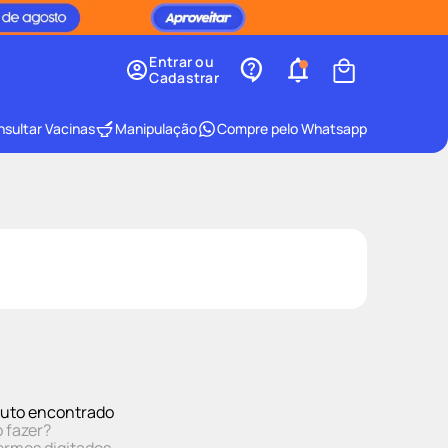
Entrar ou
Cadastrar
sultar Vacinas
Manipulação
Compre pelo Whatsapp
uto encontrado
 fazer?