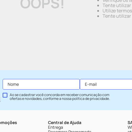
OOPS!
Verifique os t
Tente utiliza
Utilize termo
Tente utiliza
Ao se cadastrar você concorda em receber comunicação com
ofertas e novidades, conforme a nossa
política de privacidade
.
romoções
Central de Ajuda
SA
Entrega
Wh
Recompra Programada
at