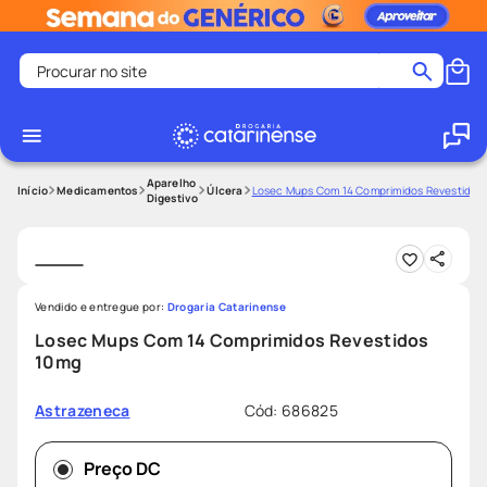
Procurar no site
Termos mais buscados
coristina
1
º
medley
2
º
Aparelho
Medicamentos
Úlcera
Losec Mups Com 14 Comprimidos Revestidos
Digestivo
fralda
3
º
protetor solar facial
4
º
shampoo
5
º
Vendido e entregue por:
Drogaria Catarinense
tadalafila
6
º
Losec Mups Com 14 Comprimidos Revestidos
lenço umedecido
7
º
10mg
sabonete liquido
8
º
Cód
:
686825
Astrazeneca
desodorante
9
º
protetor solar
10
º
Preço DC