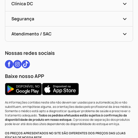
Dermaclub
Recompra Programada
Clínica DC
Descontos De Laboratório (PBM)
Medicamentos Com Receita
Cupons E Ofertas
Alomed
Vacinas
Black Friday
Formas De Pagamento
Serviços Farmacêuticos
Segurança
Troca E Devolução
Testes Rápidos
Bulas De A A Z
Autoteste Covid-19
Certificado De Segurança
Políticas De Marketplace
Vacinas
Portal Da Privacidade
Atendimento / SAC
Política De Privacidade
WhatsApp (47) 9202-1687
Atendimento@drogariacatarinense.com.br
Nossas redes sociais
Baixe nosso APP
As informações contidas neste site não devem ser usadas para automedicação e não
substituem, em hipótese alguma, as orientações dadas pelo profissional da área médica.
Somente o médico está apto a diagnosticar qualquer problema de saúde e prescrever o
tratamento adequado.
Todos os pedidos efetuados estão sujeitos à confirmação da
disponibilidade de produto em nosso estoque.
O processo de separação dos produtos
pode levar até dois dias úteis dependendo da disponibilidade do estoque em loja.
OS PREÇOS APRESENTADOS NO SITE SÃO DIFERENTES DOS PREÇOS DAS LOJAS
FÍSICAS DE NOSSA REDE.