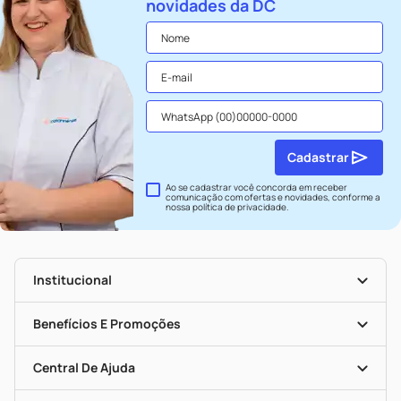
novidades da DC
Cadastrar
Ao se cadastrar você concorda em receber
comunicação com ofertas e novidades, conforme a
nossa
política de privacidade
.
Institucional
História
Nossas Lojas
Benefícios E Promoções
Trabalhe Conosco
Seja Uma Loja Parceira
Clube DC
Mapa De Categorias
Convênios
Central De Ajuda
Programa Popular Do Brasil
Encarte De Ofertas
Entrega