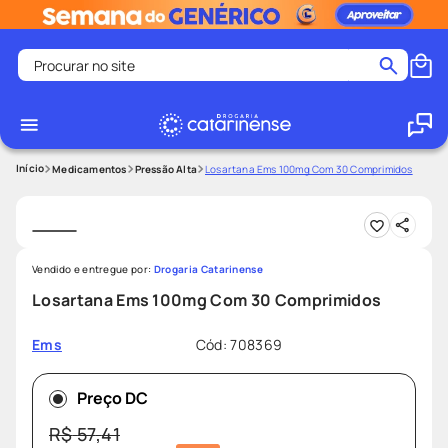
Procurar no site
Termos mais buscados
coristina
1
º
medley
2
º
Medicamentos
Pressão Alta
Losartana Ems 100mg Com 30 Comprimidos
fralda
3
º
protetor solar facial
4
º
shampoo
5
º
Vendido e entregue por:
Drogaria Catarinense
tadalafila
6
º
Losartana Ems 100mg Com 30 Comprimidos
mounjaro
7
º
Cód
:
708369
Ems
ozivy
8
º
lenço umedecido
9
º
Preço DC
protetor solar
10
º
R$
57
,
41