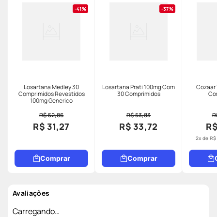
41%
37%
Losartana Medley 30
Losartana Prati 100mg Com
Cozaar
Comprimidos Revestidos
30 Comprimidos
Co
100mg Generico
R$ 52,86
R$ 53,83
R
R$ 31,27
R$ 33,72
R$
2
x de
R$
Comprar
Comprar
Avaliações
Carregando…