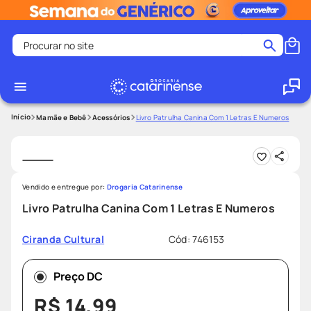
Procurar no site
Termos mais buscados
coristina
1
º
medley
2
º
Mamãe e Bebê
Acessórios
Livro Patrulha Canina Com 1 Letras E Numeros
fralda
3
º
protetor solar facial
4
º
shampoo
5
º
Vendido e entregue por:
Drogaria Catarinense
tadalafila
6
º
Livro Patrulha Canina Com 1 Letras E Numeros
mounjaro
7
º
Cód
:
746153
Ciranda Cultural
ozivy
8
º
lenço umedecido
9
º
Preço DC
protetor solar
10
º
R$
14
,
99