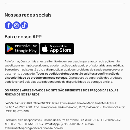
Política De Privacidade
WhatsApp (47) 9202-1687
Atendimento@drogariacatarinense.com.br
Nossas redes sociais
Baixe nosso APP
As informações contidas neste site não devem ser usadas para automedicação e não
substituem, em hipótese alguma, as orientações dadas pelo profissional da área médica.
Somente o médico está apto a diagnosticar qualquer problema de saúde e prescrever o
tratamento adequado.
Todos os pedidos efetuados estão sujeitos à confirmação da
disponibilidade de produto em nosso estoque.
O processo de separação dos produtos
pode levar até dois dias úteis dependendo da disponibilidade do estoque em loja.
OS PREÇOS APRESENTADOS NO SITE SÃO DIFERENTES DOS PREÇOS DAS LOJAS
FÍSICAS DE NOSSA REDE.
FARMÁCIA DROGARIA CATARINENSE | Cia Latino Americana de Medicamentos | CNPJ:
84.683.481/0012-20 | End: Rua Coronel Pedro Demoro, 1482, Balneário - | Florianópolis- SC
| CEP: 88.075-300
Farmacêutica Responsável: Simone de Souza Santana | CRF/SC: 12106 | IE: 250192233 |
AFE: 0.21597-5 | CMVS - 1593 | WhatsApp: (47) 9 9202-1687 | e-mail:
atendimento@drogariacatarinense.com.br
.