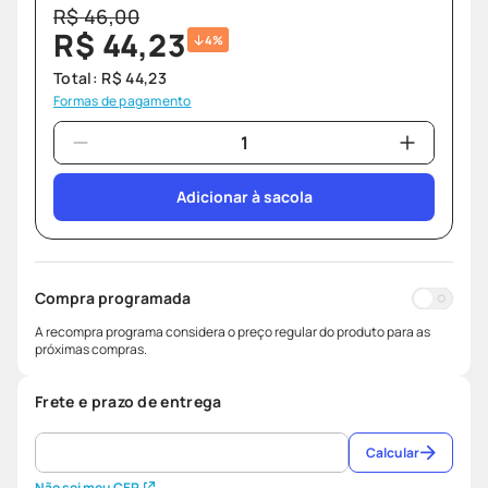
R$
46
,
00
R$
44
,
23
4%
Total:
R$
44
,
23
Formas de pagamento
Adicionar à sacola
Compra programada
A recompra programa considera o preço regular do produto para as
próximas compras.
Frete e prazo de entrega
Calcular
Não sei meu CEP