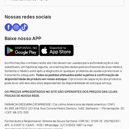
Política De Privacidade
WhatsApp (47) 9202-1687
Atendimento@drogariacatarinense.com.br
Nossas redes sociais
Baixe nosso APP
As informações contidas neste site não devem ser usadas para automedicação e não
substituem, em hipótese alguma, as orientações dadas pelo profissional da área médica.
Somente o médico está apto a diagnosticar qualquer problema de saúde e prescrever o
tratamento adequado.
Todos os pedidos efetuados estão sujeitos à confirmação da
disponibilidade de produto em nosso estoque.
O processo de separação dos produtos
pode levar até dois dias úteis dependendo da disponibilidade do estoque em loja.
OS PREÇOS APRESENTADOS NO SITE SÃO DIFERENTES DOS PREÇOS DAS LOJAS
FÍSICAS DE NOSSA REDE.
FARMÁCIA DROGARIA CATARINENSE | Cia Latino Americana de Medicamentos | CNPJ:
84.683.481/0012-20 | End: Rua Coronel Pedro Demoro, 1482, Balneário - | Florianópolis- SC
| CEP: 88.075-300
Farmacêutica Responsável: Simone de Souza Santana | CRF/SC: 12106 | IE: 250192233 |
AFE: 0.21597-5 | CMVS - 1593 | WhatsApp: (47) 9 9202-1687 | e-mail: