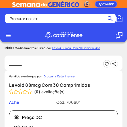
Procurar no site
Termos mais buscados
coristina
1
º
medley
2
º
Medicamentos
Tireoide
Levoid 88mcg Com 30 Comprimidos
fralda
3
º
protetor solar facial
4
º
shampoo
5
º
Vendido e entregue por:
Drogaria Catarinense
tadalafila
6
º
Levoid 88mcg Com 30 Comprimidos
(
0
)
mounjaro
7
º
ozivy
8
º
Cód
:
706601
Ache
lenço umedecido
9
º
Preço DC
protetor solar
10
º