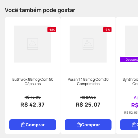
Você também pode gostar
6%
7%
Descont
Euthyrox 88mcg Com 50
Puran T4 88mcg Com 30
Synthroi
Cápsulas
Comprimidos
Co
R$ 45,00
R$ 27,06
A 
R$ 42,37
R$ 25,07
R$
R$ 52,93
Comprar
Comprar