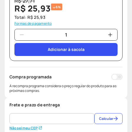
R$
27
,
71
R$
25
,
93
6%
Total:
R$
25
,
93
Formas de pagamento
Adicionar à sacola
Compra programada
A recompra programa considera o preço regular do produto para as
próximas compras.
Frete e prazo de entrega
Calcular
Não sei meu CEP