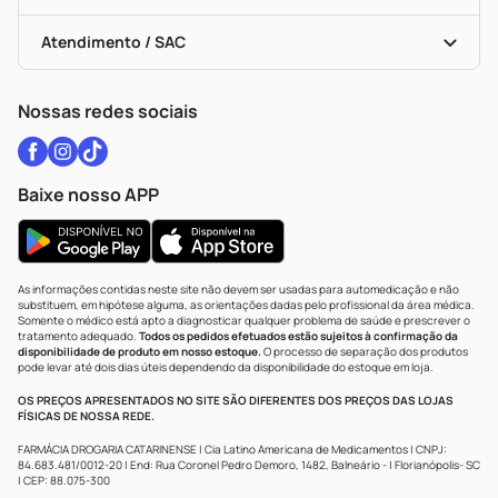
Troca E Devolução
Testes Rápidos
Bulas De A A Z
Autoteste Covid-19
Certificado De Segurança
Políticas De Marketplace
Vacinas
Portal Da Privacidade
Atendimento / SAC
Política De Privacidade
WhatsApp (47) 9202-1687
Atendimento@drogariacatarinense.com.br
Nossas redes sociais
Baixe nosso APP
As informações contidas neste site não devem ser usadas para automedicação e não
substituem, em hipótese alguma, as orientações dadas pelo profissional da área médica.
Somente o médico está apto a diagnosticar qualquer problema de saúde e prescrever o
tratamento adequado.
Todos os pedidos efetuados estão sujeitos à confirmação da
disponibilidade de produto em nosso estoque.
O processo de separação dos produtos
pode levar até dois dias úteis dependendo da disponibilidade do estoque em loja.
OS PREÇOS APRESENTADOS NO SITE SÃO DIFERENTES DOS PREÇOS DAS LOJAS
FÍSICAS DE NOSSA REDE.
FARMÁCIA DROGARIA CATARINENSE | Cia Latino Americana de Medicamentos | CNPJ:
84.683.481/0012-20 | End: Rua Coronel Pedro Demoro, 1482, Balneário - | Florianópolis- SC
| CEP: 88.075-300