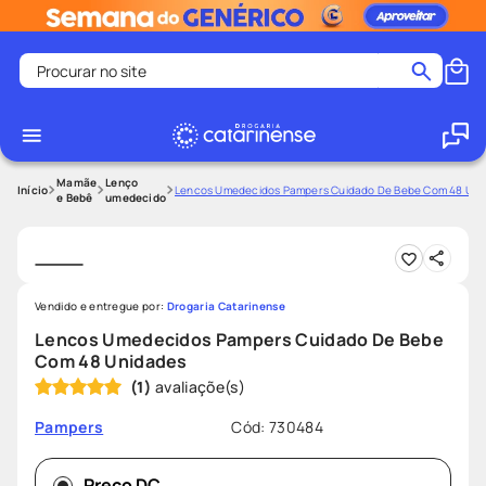
Procurar no site
Termos mais buscados
coristina
1
º
medley
2
º
Mamãe
Lenço
Lencos Umedecidos Pampers Cuidado De Bebe Com 48 Uni
e Bebê
umedecido
fralda
3
º
protetor solar facial
4
º
shampoo
5
º
Vendido e entregue por:
Drogaria Catarinense
tadalafila
6
º
Lencos Umedecidos Pampers Cuidado De Bebe
mounjaro
7
º
Com 48 Unidades
(
1
)
ozivy
8
º
lenço umedecido
9
º
Cód
:
730484
Pampers
protetor solar
10
º
Preço DC