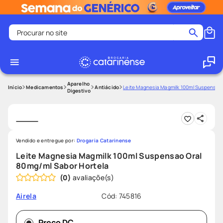
Procurar no site
Termos mais buscados
coristina
1
º
medley
2
º
Aparelho
Medicamentos
Antiácido
Leite Magnesia Magmilk 100ml Suspensao 
Digestivo
shampoo
3
º
tadalafila
4
º
ozivy
5
º
Vendido e entregue por:
Drogaria Catarinense
lenço umedecido
6
º
Leite Magnesia Magmilk 100ml Suspensao Oral
protetor solar
7
º
80mg/ml Sabor Hortela
(
0
)
desodorante
8
º
fralda pampers
9
º
Cód
:
745816
Airela
teste gravidez
10
º
Preço DC