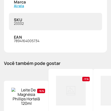
Marca
Airela
SKU
23332
EAN
7894164005734
Você também pode gostar
11%
16%