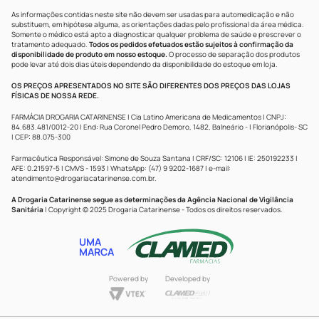
As informações contidas neste site não devem ser usadas para automedicação e não
substituem, em hipótese alguma, as orientações dadas pelo profissional da área médica.
Somente o médico está apto a diagnosticar qualquer problema de saúde e prescrever o
tratamento adequado.
Todos os pedidos efetuados estão sujeitos à confirmação da
disponibilidade de produto em nosso estoque.
O processo de separação dos produtos
pode levar até dois dias úteis dependendo da disponibilidade do estoque em loja.
OS PREÇOS APRESENTADOS NO SITE SÃO DIFERENTES DOS PREÇOS DAS LOJAS
FÍSICAS DE NOSSA REDE.
FARMÁCIA DROGARIA CATARINENSE | Cia Latino Americana de Medicamentos | CNPJ:
84.683.481/0012-20 | End: Rua Coronel Pedro Demoro, 1482, Balneário - | Florianópolis- SC
| CEP: 88.075-300
Farmacêutica Responsável: Simone de Souza Santana | CRF/SC: 12106 | IE: 250192233 |
AFE: 0.21597-5 | CMVS - 1593 | WhatsApp: (47) 9 9202-1687 | e-mail:
atendimento@drogariacatarinense.com.br
.
A Drogaria Catarinense segue as determinações da Agência Nacional de Vigilância
Sanitária
| Copyright © 2025 Drogaria Catarinense - Todos os direitos reservados.
UMA
MARCA
Powered by
Developed by