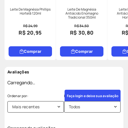
Leite De Magnésia Phillips
Leite De Magnésia
Leite
Hortelã 120ml
Antiácido Enomagno
Antiác
Tradicional 350ml
Hor
R$ 24,99
R$ 34,50
R
R$ 20,95
R$ 30,80
R$
Comprar
Comprar
Avaliações
Carregando…
Faça login e deixe sua avaliação
Mais recentes
Todos