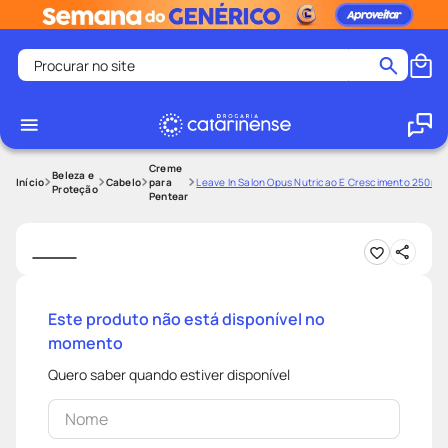
Procurar no site
Termos mais buscados
coristina
1
º
medley
2
º
Creme
Beleza e
Cabelo
para
Leave In Salon Opus Nutricao E Crescimento 250ml
Proteção
Pentear
protetor solar facial
3
º
shampoo
4
º
tadalafila
5
º
lenço umedecido
6
º
Este produto não está disponível no
ozivy
7
º
momento
protetor solar
8
º
Quero saber quando estiver disponível
fralda pampers
9
º
teste gravidez
10
º