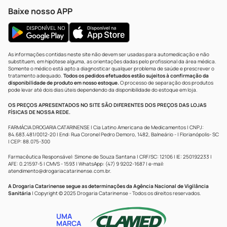
Baixe nosso APP
As informações contidas neste site não devem ser usadas para automedicação e não
substituem, em hipótese alguma, as orientações dadas pelo profissional da área médica.
Somente o médico está apto a diagnosticar qualquer problema de saúde e prescrever o
tratamento adequado.
Todos os pedidos efetuados estão sujeitos à confirmação da
disponibilidade de produto em nosso estoque.
O processo de separação dos produtos
pode levar até dois dias úteis dependendo da disponibilidade do estoque em loja.
OS PREÇOS APRESENTADOS NO SITE SÃO DIFERENTES DOS PREÇOS DAS LOJAS
FÍSICAS DE NOSSA REDE.
FARMÁCIA DROGARIA CATARINENSE | Cia Latino Americana de Medicamentos | CNPJ:
84.683.481/0012-20 | End: Rua Coronel Pedro Demoro, 1482, Balneário - | Florianópolis- SC
| CEP: 88.075-300
Farmacêutica Responsável: Simone de Souza Santana | CRF/SC: 12106 | IE: 250192233 |
AFE: 0.21597-5 | CMVS - 1593 | WhatsApp: (47) 9 9202-1687 | e-mail:
atendimento@drogariacatarinense.com.br
.
A Drogaria Catarinense segue as determinações da Agência Nacional de Vigilância
Sanitária
| Copyright © 2025 Drogaria Catarinense - Todos os direitos reservados.
UMA
MARCA