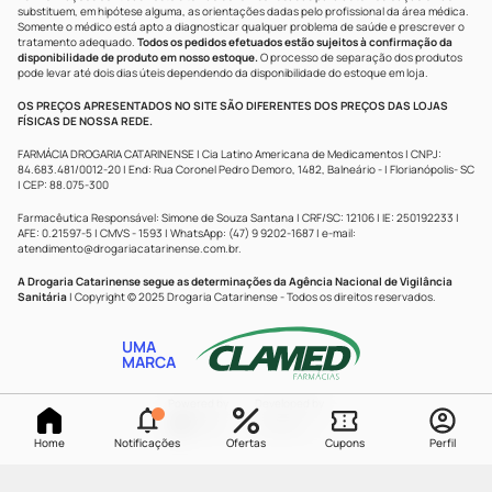
substituem, em hipótese alguma, as orientações dadas pelo profissional da área médica.
Somente o médico está apto a diagnosticar qualquer problema de saúde e prescrever o
tratamento adequado.
Todos os pedidos efetuados estão sujeitos à confirmação da
disponibilidade de produto em nosso estoque.
O processo de separação dos produtos
pode levar até dois dias úteis dependendo da disponibilidade do estoque em loja.
OS PREÇOS APRESENTADOS NO SITE SÃO DIFERENTES DOS PREÇOS DAS LOJAS
FÍSICAS DE NOSSA REDE.
FARMÁCIA DROGARIA CATARINENSE | Cia Latino Americana de Medicamentos | CNPJ:
84.683.481/0012-20 | End: Rua Coronel Pedro Demoro, 1482, Balneário - | Florianópolis- SC
| CEP: 88.075-300
Farmacêutica Responsável: Simone de Souza Santana | CRF/SC: 12106 | IE: 250192233 |
AFE: 0.21597-5 | CMVS - 1593 | WhatsApp: (47) 9 9202-1687 | e-mail:
atendimento@drogariacatarinense.com.br
.
A Drogaria Catarinense segue as determinações da Agência Nacional de Vigilância
Sanitária
| Copyright © 2025 Drogaria Catarinense - Todos os direitos reservados.
UMA
MARCA
Powered by
Developed by
Home
Notificações
Ofertas
Cupons
Perfil