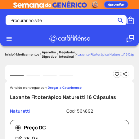
Procurar no site
Termos mais buscados
coristina
1
º
medley
2
º
Aparelho
Regulador
Medicamentos
Laxante Fitoterápico Naturetti 16 Cápsul
Digestivo
Intestinal
fralda
3
º
protetor solar facial
4
º
shampoo
5
º
Vendido e entregue por:
Drogaria Catarinense
tadalafila
6
º
Laxante Fitoterápico Naturetti 16 Cápsulas
lenço umedecido
7
º
Cód
:
564892
Naturetti
sabonete liquido
8
º
desodorante
9
º
Preço DC
protetor solar
10
º
R$
75
,
04