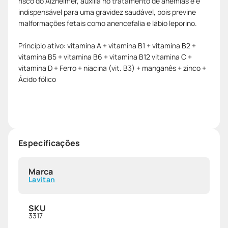
risco do Alzheimer, auxilia no tratamento de anemias e é
indispensável para uma gravidez saudável, pois previne
malformações fetais como anencefalia e lábio leporino.
Princípio ativo: vitamina A + vitamina B1 + vitamina B2 +
vitamina B5 + vitamina B6 + vitamina B12 vitamina C +
vitamina D + Ferro + niacina (vit. B3) + manganês + zinco +
Ácido fólico
Especificações
Marca
Lavitan
SKU
3317