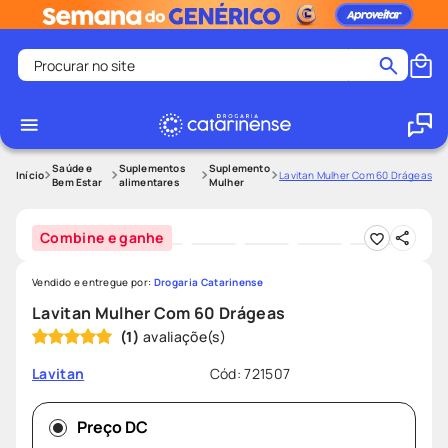
Procurar no site
Termos mais buscados
coristina
1
º
medley
2
º
Saúde e
Suplementos
Suplemento
Lavitan Mulher Com 60 Drágeas
Bem Estar
alimentares
Mulher
protetor solar facial
3
º
shampoo
4
º
Combine e ganhe
tadalafila
5
º
Vendido e entregue por:
Drogaria Catarinense
lenço umedecido
6
º
Lavitan Mulher Com 60 Drágeas
ozivy
7
º
(
1
)
protetor solar
8
º
Cód
:
721507
Lavitan
fralda pampers
9
º
teste gravidez
10
º
Preço DC