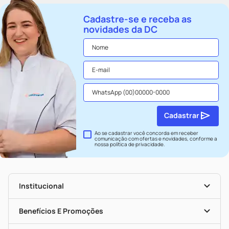
Cadastre-se e receba as
novidades da DC
Cadastrar
Ao se cadastrar você concorda em receber
comunicação com ofertas e novidades, conforme a
nossa
política de privacidade
.
Institucional
História
Nossas Lojas
Benefícios E Promoções
Trabalhe Conosco
Seja Uma Loja Parceira
Clube DC