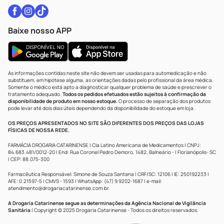
Baixe nosso APP
As informações contidas neste site não devem ser usadas para automedicação e não
substituem, em hipótese alguma, as orientações dadas pelo profissional da área médica.
Somente o médico está apto a diagnosticar qualquer problema de saúde e prescrever o
tratamento adequado.
Todos os pedidos efetuados estão sujeitos à confirmação da
disponibilidade de produto em nosso estoque.
O processo de separação dos produtos
pode levar até dois dias úteis dependendo da disponibilidade do estoque em loja.
OS PREÇOS APRESENTADOS NO SITE SÃO DIFERENTES DOS PREÇOS DAS LOJAS
FÍSICAS DE NOSSA REDE.
FARMÁCIA DROGARIA CATARINENSE | Cia Latino Americana de Medicamentos | CNPJ:
84.683.481/0012-20 | End: Rua Coronel Pedro Demoro, 1482, Balneário - | Florianópolis- SC
| CEP: 88.075-300
Farmacêutica Responsável: Simone de Souza Santana | CRF/SC: 12106 | IE: 250192233 |
AFE: 0.21597-5 | CMVS - 1593 | WhatsApp: (47) 9 9202-1687 | e-mail:
atendimento@drogariacatarinense.com.br
.
A Drogaria Catarinense segue as determinações da Agência Nacional de Vigilância
Sanitária
| Copyright © 2025 Drogaria Catarinense - Todos os direitos reservados.