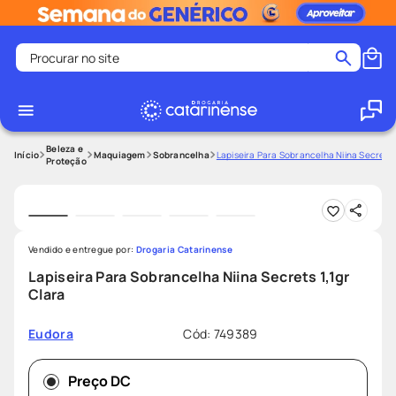
Procurar no site
Termos mais buscados
coristina
1
º
medley
2
º
Beleza e
Maquiagem
Sobrancelha
Lapiseira Para Sobrancelha Niina Secrets 1
Proteção
fralda
3
º
protetor solar facial
4
º
shampoo
5
º
Vendido e entregue por:
Drogaria Catarinense
tadalafila
6
º
Lapiseira Para Sobrancelha Niina Secrets 1,1gr
lenço umedecido
7
º
Clara
sabonete liquido
8
º
Cód
:
749389
Eudora
desodorante
9
º
protetor solar
10
º
Preço DC