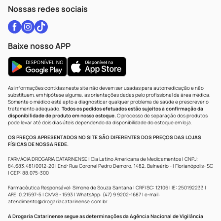
Atendimento@drogariacatarinense.com.br
Nossas redes sociais
Baixe nosso APP
As informações contidas neste site não devem ser usadas para automedicação e não
substituem, em hipótese alguma, as orientações dadas pelo profissional da área médica.
Somente o médico está apto a diagnosticar qualquer problema de saúde e prescrever o
tratamento adequado.
Todos os pedidos efetuados estão sujeitos à confirmação da
disponibilidade de produto em nosso estoque.
O processo de separação dos produtos
pode levar até dois dias úteis dependendo da disponibilidade do estoque em loja.
OS PREÇOS APRESENTADOS NO SITE SÃO DIFERENTES DOS PREÇOS DAS LOJAS
FÍSICAS DE NOSSA REDE.
FARMÁCIA DROGARIA CATARINENSE | Cia Latino Americana de Medicamentos | CNPJ:
84.683.481/0012-20 | End: Rua Coronel Pedro Demoro, 1482, Balneário - | Florianópolis- SC
| CEP: 88.075-300
Farmacêutica Responsável: Simone de Souza Santana | CRF/SC: 12106 | IE: 250192233 |
AFE: 0.21597-5 | CMVS - 1593 | WhatsApp: (47) 9 9202-1687 | e-mail:
atendimento@drogariacatarinense.com.br
.
A Drogaria Catarinense segue as determinações da Agência Nacional de Vigilância