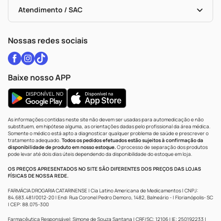
Bulas De A A Z
Autoteste Covid-19
Certificado De Segurança
Políticas De Marketplace
Vacinas
Portal Da Privacidade
Atendimento / SAC
Política De Privacidade
WhatsApp (47) 9202-1687
Atendimento@drogariacatarinense.com.br
Nossas redes sociais
Baixe nosso APP
As informações contidas neste site não devem ser usadas para automedicação e não
substituem, em hipótese alguma, as orientações dadas pelo profissional da área médica.
Somente o médico está apto a diagnosticar qualquer problema de saúde e prescrever o
tratamento adequado.
Todos os pedidos efetuados estão sujeitos à confirmação da
disponibilidade de produto em nosso estoque.
O processo de separação dos produtos
pode levar até dois dias úteis dependendo da disponibilidade do estoque em loja.
OS PREÇOS APRESENTADOS NO SITE SÃO DIFERENTES DOS PREÇOS DAS LOJAS
FÍSICAS DE NOSSA REDE.
FARMÁCIA DROGARIA CATARINENSE | Cia Latino Americana de Medicamentos | CNPJ:
84.683.481/0012-20 | End: Rua Coronel Pedro Demoro, 1482, Balneário - | Florianópolis- SC
| CEP: 88.075-300
Farmacêutica Responsável: Simone de Souza Santana | CRF/SC: 12106 | IE: 250192233 |