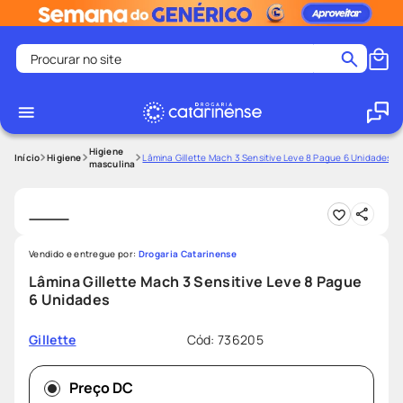
Procurar no site
Termos mais buscados
coristina
1
º
medley
2
º
Higiene
Higiene
Lâmina Gillette Mach 3 Sensitive Leve 8 Pague 6 Unidades
masculina
protetor solar facial
3
º
shampoo
4
º
tadalafila
5
º
Vendido e entregue por:
Drogaria Catarinense
lenço umedecido
6
º
Lâmina Gillette Mach 3 Sensitive Leve 8 Pague
ozivy
7
º
6 Unidades
protetor solar
8
º
Cód
:
736205
Gillette
fralda pampers
9
º
teste gravidez
10
º
Preço DC