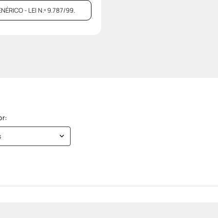
ICO - LEI N.º 9.787/99.
s