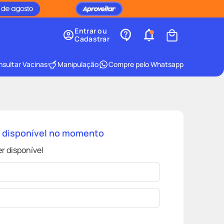
Entrar ou
Cadastrar
sultar Vacinas
Manipulação
Compre pelo Whatsapp
á disponível no momento
r disponível