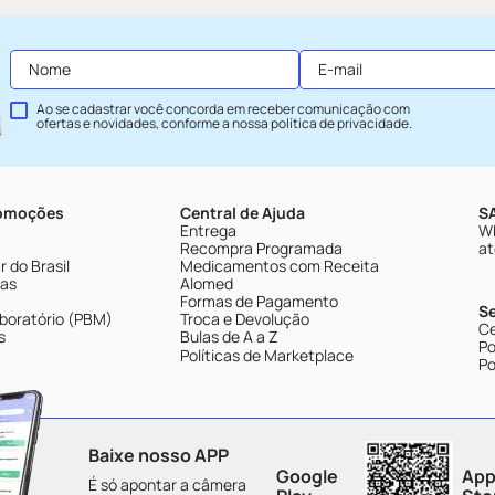
Ao se cadastrar você concorda em receber comunicação com
ofertas e novidades, conforme a nossa
política de privacidade
.
romoções
Central de Ajuda
SA
Entrega
Wh
Recompra Programada
at
 do Brasil
Medicamentos com Receita
tas
Alomed
Formas de Pagamento
S
boratório (PBM)
Troca e Devolução
Ce
s
Bulas de A a Z
Po
Políticas de Marketplace
Po
Baixe nosso APP
Google
App
É só apontar a câmera