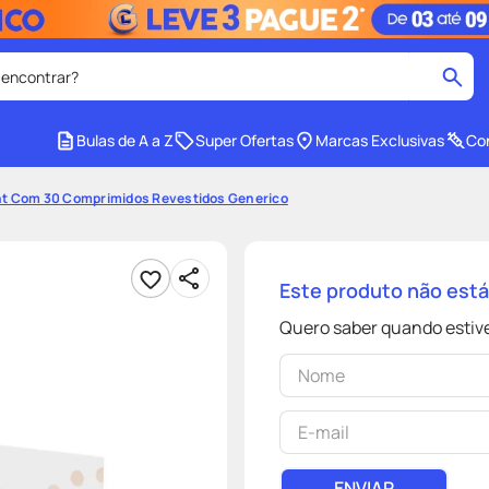
 encontrar?
cados
Bulas de A a Z
Super Ofertas
Marcas Exclusivas
Con
medley
2
º
t Com 30 Comprimidos Revestidos Generico
r facial
shampoo
4
º
lenço umedecido
6
º
Este produto não est
protetor solar
8
º
Quero saber quando estive
ers
teste gravidez
10
º
ENVIAR