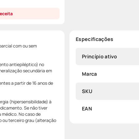
eceita
Especificações
/parcial com ou sem
Princípio ativo
nto antiepiléptico) no
eneralização secundária em
Marca
entes a partir de 16 anos de
SKU
gia (hipersensibilidade) à
dicamento. Se não tiver
EAN
eu médico. No caso de
o ou terceiro grau (alteração