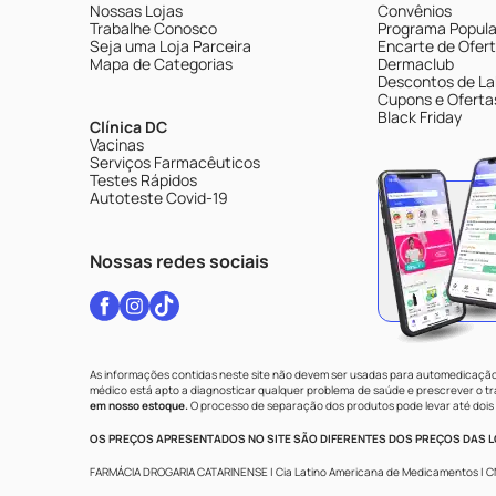
Nossas Lojas
Convênios
Trabalhe Conosco
Programa Popular
Seja uma Loja Parceira
Encarte de Ofer
Mapa de Categorias
Dermaclub
Descontos de La
Cupons e Oferta
Black Friday
Clínica DC
Vacinas
Serviços Farmacêuticos
Testes Rápidos
Autoteste Covid-19
Nossas redes sociais
As informações contidas neste site não devem ser usadas para automedicação 
médico está apto a diagnosticar qualquer problema de saúde e prescrever o 
em nosso estoque.
O processo de separação dos produtos pode levar até dois 
OS PREÇOS APRESENTADOS NO SITE SÃO DIFERENTES DOS PREÇOS DAS LO
FARMÁCIA DROGARIA CATARINENSE | Cia Latino Americana de Medicamentos | CNPJ: 