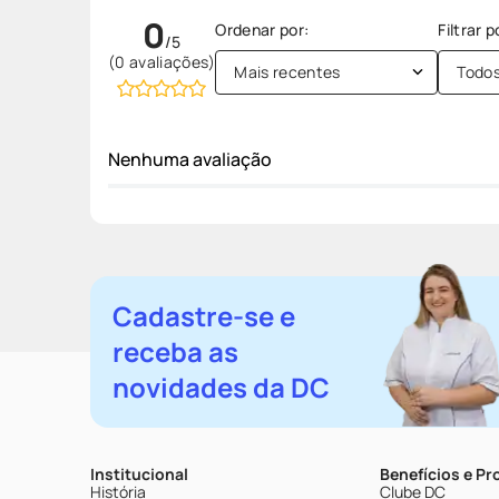
0
(0 avaliações)
Mais recentes
Todo
Nenhuma avaliação
Cadastre-se e
receba as
novidades da DC
Institucional
Benefícios e P
História
Clube DC