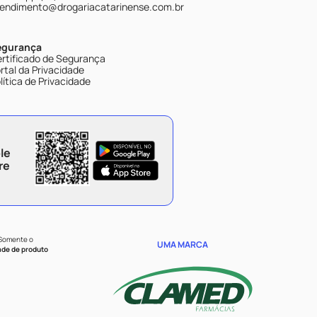
endimento@drogariacatarinense.com.br
egurança
rtificado de Segurança
rtal da Privacidade
lítica de Privacidade
le
re
 Somente o
UMA MARCA
ade de produto