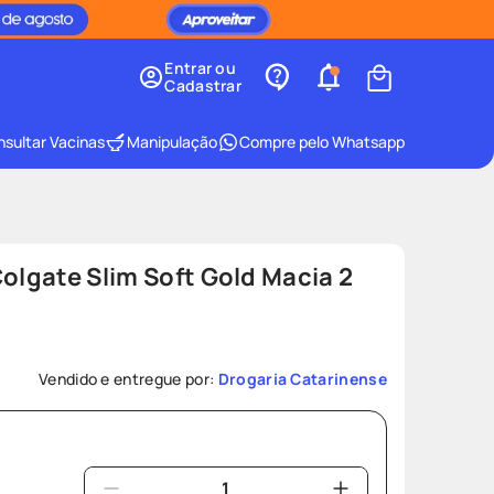
Entrar ou
Cadastrar
sultar Vacinas
Manipulação
Compre pelo Whatsapp
Colgate Slim Soft Gold Macia 2
Vendido e entregue por:
Drogaria Catarinense