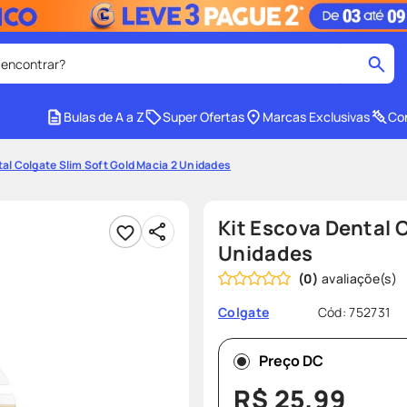
 encontrar?
cados
Bulas de A a Z
Super Ofertas
Marcas Exclusivas
Con
medley
2
º
tal Colgate Slim Soft Gold Macia 2 Unidades
protetor solar facial
4
º
tadalafila
6
º
Kit Escova Dental 
cido
sabonete liquido
8
º
Unidades
(
0
)
e
protetor solar
10
º
Cód
:
752731
Colgate
Preço DC
R$
25
,
99