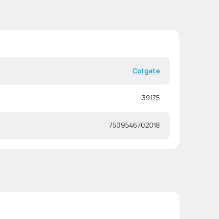
Colgate
39175
7509546702018