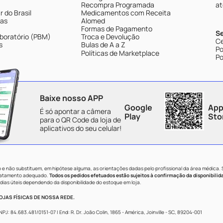
Recompra Programada
at
 do Brasil
Medicamentos com Receita
tas
Alomed
Formas de Pagamento
S
boratório (PBM)
Troca e Devolução
Ce
s
Bulas de A a Z
Po
Políticas de Marketplace
Po
Baixe nosso APP
Google
App
É só apontar a câmera
Play
Sto
para o QR Code da loja de
aplicativos do seu celular!
e não substituem, em hipótese alguma, as orientações dadas pelo profissional da área médica.
tratamento adequado.
Todos os pedidos efetuados estão sujeitos à confirmação da disponibilid
dias úteis dependendo da disponibilidade do estoque em loja.
JAS FÍSICAS DE NOSSA REDE.
84.683.481/0151-07 | End: R. Dr. João Colin, 1865 - América, Joinville - SC, 89204-001