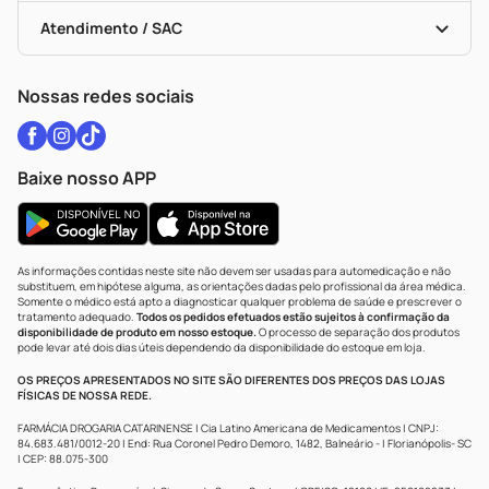
Bulas De A A Z
Autoteste Covid-19
Certificado De Segurança
Políticas De Marketplace
Vacinas
Portal Da Privacidade
Atendimento / SAC
Política De Privacidade
WhatsApp (47) 9202-1687
Atendimento@drogariacatarinense.com.br
Nossas redes sociais
Baixe nosso APP
As informações contidas neste site não devem ser usadas para automedicação e não
substituem, em hipótese alguma, as orientações dadas pelo profissional da área médica.
Somente o médico está apto a diagnosticar qualquer problema de saúde e prescrever o
tratamento adequado.
Todos os pedidos efetuados estão sujeitos à confirmação da
disponibilidade de produto em nosso estoque.
O processo de separação dos produtos
pode levar até dois dias úteis dependendo da disponibilidade do estoque em loja.
OS PREÇOS APRESENTADOS NO SITE SÃO DIFERENTES DOS PREÇOS DAS LOJAS
FÍSICAS DE NOSSA REDE.
FARMÁCIA DROGARIA CATARINENSE | Cia Latino Americana de Medicamentos | CNPJ:
84.683.481/0012-20 | End: Rua Coronel Pedro Demoro, 1482, Balneário - | Florianópolis- SC
| CEP: 88.075-300