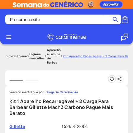
Procurar no site
Termos mais buscados
coristina
1
º
medley
2
º
Aparelho
Higiene
e Lâmina
Higiene
Kit 1 Aparelho Recarregável + 2 Carga Para Bar
masculina
de
fralda
3
º
Barbear
protetor solar facial
4
º
shampoo
5
º
tadalafila
6
º
Vendido e entregue por:
Drogaria Catarinense
mounjaro
7
º
Kit 1 Aparelho Recarregável + 2 Carga Para
Barbear Gillette Mach3 Carbono Pague Mais
ozivy
8
º
Barato
lenço umedecido
9
º
protetor solar
10
º
Cód
:
752888
Gillette