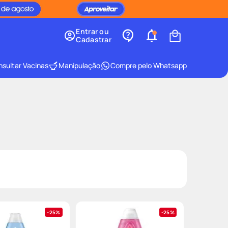
Entrar ou
Cadastrar
sultar Vacinas
Manipulação
Compre pelo Whatsapp
25%
25%