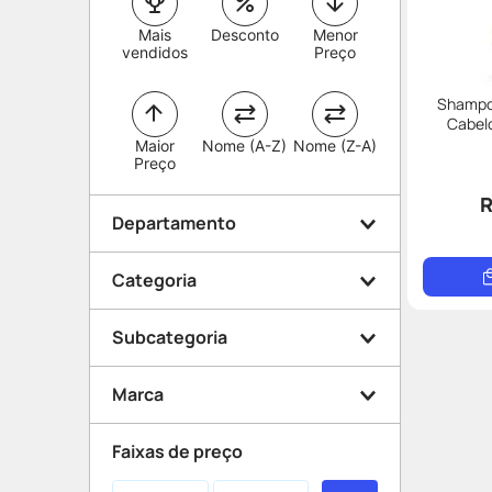
Mais
Desconto
Menor
vendidos
Preço
Shampo
Cabel
Maior
Nome (A-Z)
Nome (Z-A)
Preço
R
Departamento
Categoria
Mamãe e Bebê
Subcategoria
Cabelo
Marca
Shampoo
Faixas de preço
Johnson&johnson