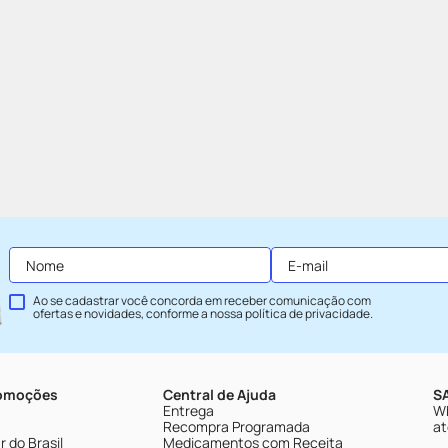
Ao se cadastrar você concorda em receber comunicação com
ofertas e novidades, conforme a nossa
política de privacidade
.
romoções
Central de Ajuda
SA
Entrega
Wh
Recompra Programada
at
 do Brasil
Medicamentos com Receita