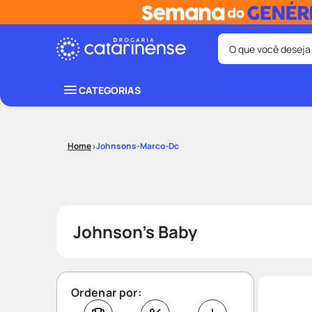
O que você deseja
Termos mais bus
CATEGORIAS
coristina
1
º
protetor sola
3
º
Johnsons-Marco-Dc
tadalafila
5
º
ozivy
7
º
teste gravid
9
º
Johnson's Baby
Ordenar por: