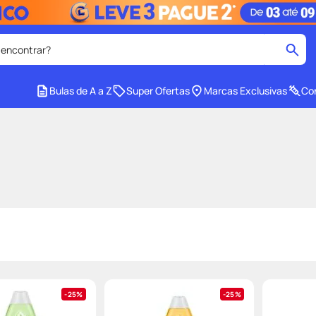
 encontrar?
cados
Bulas de A a Z
Super Ofertas
Marcas Exclusivas
Con
medley
2
º
r facial
shampoo
4
º
lenço umedecido
6
º
protetor solar
8
º
ez
fralda pampers
10
º
25%
25%