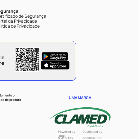
egurança
rtificado de Segurança
rtal da Privacidade
lítica de Privacidade
le
re
 Somente o
UMA MARCA
ade de produto
Powered by
Developed by