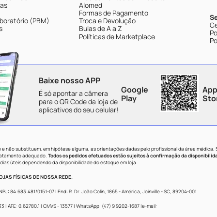
tas
Alomed
Formas de Pagamento
S
boratório (PBM)
Troca e Devolução
Ce
s
Bulas de A a Z
Po
Políticas de Marketplace
Po
Baixe nosso APP
Google
App
É só apontar a câmera
Play
Sto
para o QR Code da loja de
aplicativos do seu celular!
e não substituem, em hipótese alguma, as orientações dadas pelo profissional da área médica.
tratamento adequado.
Todos os pedidos efetuados estão sujeitos à confirmação da disponibilid
dias úteis dependendo da disponibilidade do estoque em loja.
JAS FÍSICAS DE NOSSA REDE.
84.683.481/0151-07 | End: R. Dr. João Colin, 1865 - América, Joinville - SC, 89204-001
 AFE: 0.62780.1 | CMVS - 13577 | WhatsApp: (47) 9 9202-1687 |e-mail: