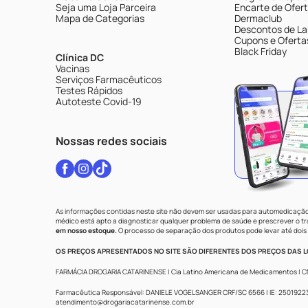
Seja uma Loja Parceira
Encarte de Ofer
Mapa de Categorias
Dermaclub
Descontos de La
Cupons e Oferta
Black Friday
Clínica DC
Vacinas
Serviços Farmacêuticos
Testes Rápidos
Autoteste Covid-19
Nossas redes sociais
As informações contidas neste site não devem ser usadas para automedicação 
médico está apto a diagnosticar qualquer problema de saúde e prescrever o 
em nosso estoque.
O processo de separação dos produtos pode levar até dois 
OS PREÇOS APRESENTADOS NO SITE SÃO DIFERENTES DOS PREÇOS DAS LO
FARMÁCIA DROGARIA CATARINENSE | Cia Latino Americana de Medicamentos | CNPJ: 
Farmacêutica Responsável: DANIELE VOGELSANGER CRF/SC 6566 | IE: 250192233 |
atendimento@drogariacatarinense.com.br