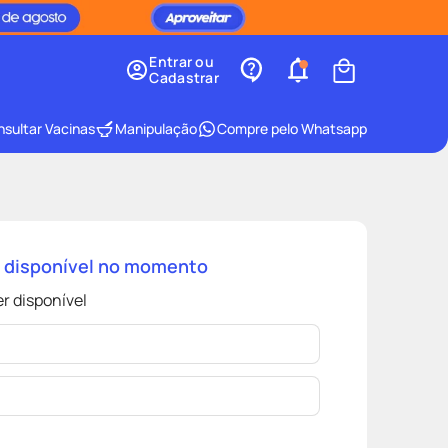
Entrar ou
Cadastrar
sultar Vacinas
Manipulação
Compre pelo Whatsapp
á disponível no momento
r disponível