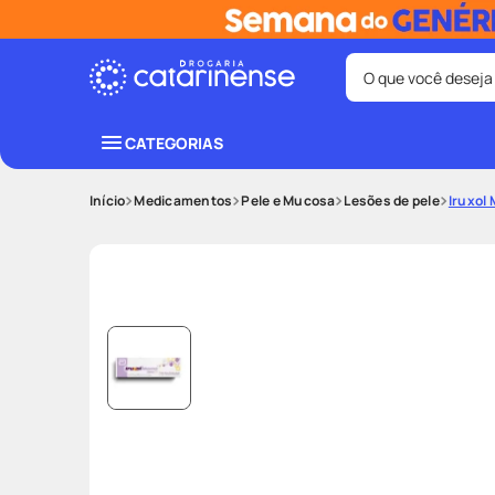
O que você deseja
Termos mais bus
CATEGORIAS
coristina
1
º
Medicamentos
Pele e Mucosa
Lesões de pele
Iruxol
shampoo
3
º
ozivy
5
º
protetor sol
7
º
fralda pamp
9
º