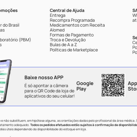
romoções
Central de Ajuda
SA
Entrega
Wh
Recompra Programada
at
 do Brasil
Medicamentos com Receita
tas
Alomed
Formas de Pagamento
S
boratório (PBM)
Troca e Devolução
Ce
s
Bulas de A a Z
Po
Políticas de Marketplace
Po
Baixe nosso APP
Google
App
É só apontar a câmera
Play
Sto
para o QR Code da loja de
aplicativos do seu celular!
e não substituem, em hipótese alguma, as orientações dadas pelo profissional da área médica.
tratamento adequado.
Todos os pedidos efetuados estão sujeitos à confirmação da disponibilid
dias úteis dependendo da disponibilidade do estoque em loja.