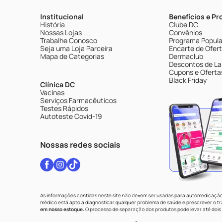
Institucional
Benefícios e P
História
Clube DC
Nossas Lojas
Convênios
Trabalhe Conosco
Programa Popular
Seja uma Loja Parceira
Encarte de Ofer
Mapa de Categorias
Dermaclub
Descontos de La
Cupons e Oferta
Black Friday
Clínica DC
Vacinas
Serviços Farmacêuticos
Testes Rápidos
Autoteste Covid-19
Nossas redes sociais
As informações contidas neste site não devem ser usadas para automedicação 
médico está apto a diagnosticar qualquer problema de saúde e prescrever o 
em nosso estoque.
O processo de separação dos produtos pode levar até dois 