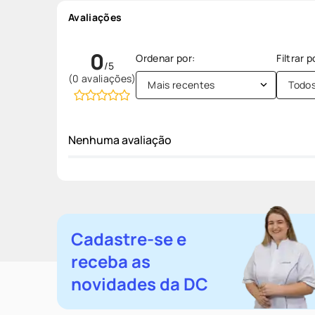
Avaliações
0
(0 avaliações)
Mais recentes
Todo
Nenhuma avaliação
Cadastre-se e
receba as
novidades da DC