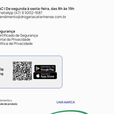
C | De segunda à sexta-feira, das 8h às 19h
atsApp (47) 9 9202-1687
endimento@drogariacatarinense.com.br
egurança
rtificado de Segurança
rtal da Privacidade
lítica de Privacidade
le
re
 Somente o
UMA MARCA
ade de produto