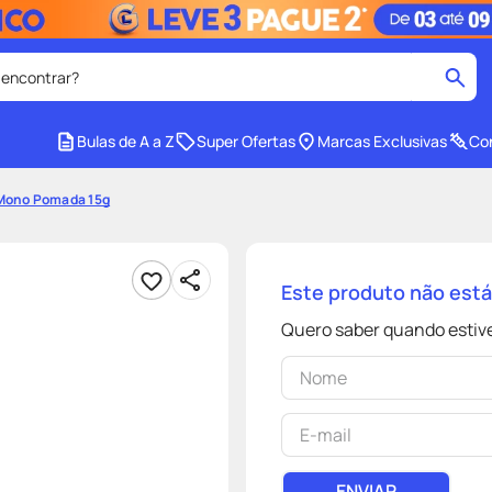
 encontrar?
cados
Bulas de A a Z
Super Ofertas
Marcas Exclusivas
Con
medley
2
º
 Mono Pomada 15g
tadalafila
4
º
lenço umedecido
6
º
Este produto não est
ar
desodorante
8
º
Quero saber quando estive
ers
teste gravidez
10
º
ENVIAR