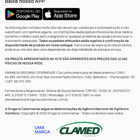
Baixe nosso APP
As informações contidas neste site não devem ser usadas para automedicação e não
substituem, em hipótese alguma, as orientações dadas pelo profissional da área médica.
Somente o médico está apto a diagnosticar qualquer problema de saúde e prescrever o
tratamento adequado.
Todos os pedidos efetuados estão sujeitos à confirmação da
disponibilidade de produto em nosso estoque.
O processo de separação dos produtos
pode levar até dois dias úteis dependendo da disponibilidade do estoque em loja.
OS PREÇOS APRESENTADOS NO SITE SÃO DIFERENTES DOS PREÇOS DAS LOJAS
FÍSICAS DE NOSSA REDE.
FARMÁCIA DROGARIA CATARINENSE | Cia Latino Americana de Medicamentos | CNPJ:
84.683.481/0012-20 | End: Rua Coronel Pedro Demoro, 1482, Balneário - | Florianópolis- SC
| CEP: 88.075-300
Farmacêutica Responsável: Simone de Souza Santana | CRF/SC: 12106 | IE: 250192233 |
AFE: 0.21597-5 | CMVS - 1593 | WhatsApp: (47) 9 9202-1687 | e-mail:
atendimento@drogariacatarinense.com.br
.
A Drogaria Catarinense segue as determinações da Agência Nacional de Vigilância
Sanitária
| Copyright © 2025 Drogaria Catarinense - Todos os direitos reservados.
UMA
MARCA