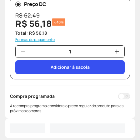
Preço DC
R$
62
,
49
R$
56
,
18
10%
Total:
R$
56
,
18
Formas de pagamento
Adicionar à sacola
Compra programada
A recompra programa considera o preço regular do produto para as
próximas compras.