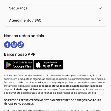
Cupons E Ofertas
Alomed
Vacinas
Black Friday
Formas De Pagamento
Serviços Farmacêuticos
Segurança
Troca E Devolução
Testes Rápidos
Bulas De A A Z
Autoteste Covid-19
Certificado De Segurança
Políticas De Marketplace
Vacinas
Portal Da Privacidade
Atendimento / SAC
Política De Privacidade
WhatsApp (47) 9202-1687
Atendimento@drogariacatarinense.com.br
Nossas redes sociais
Baixe nosso APP
As informações contidas neste site não devem ser usadas para automedicação e não
substituem, em hipótese alguma, as orientações dadas pelo profissional da área médica.
Somente o médico está apto a diagnosticar qualquer problema de saúde e prescrever o
tratamento adequado.
Todos os pedidos efetuados estão sujeitos à confirmação da
disponibilidade de produto em nosso estoque.
O processo de separação dos produtos
pode levar até dois dias úteis dependendo da disponibilidade do estoque em loja.
OS PREÇOS APRESENTADOS NO SITE SÃO DIFERENTES DOS PREÇOS DAS LOJAS
FÍSICAS DE NOSSA REDE.