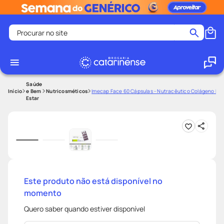
Procurar no site
Termos mais buscados
coristina
1
º
medley
2
º
Saúde
e Bem
Nutricosméticos
Imecap Face 60 Cápsulas - Nutracêutico Colágeno Hidr
Estar
protetor solar facial
3
º
shampoo
4
º
tadalafila
5
º
ozivy
6
º
lenço umedecido
7
º
protetor solar
8
º
Este produto não está disponível no
momento
desodorante
9
º
Quero saber quando estiver disponível
fralda pampers
10
º