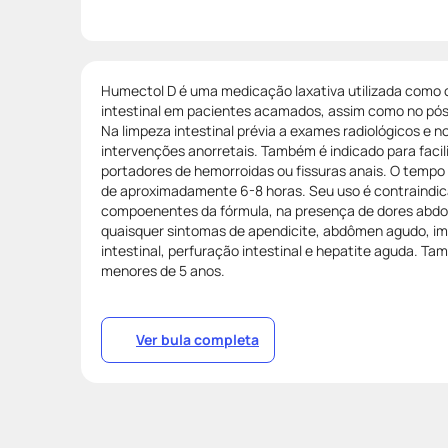
Humectol D é uma medicação laxativa utilizada como
intestinal em pacientes acamados, assim como no pós 
Na limpeza intestinal prévia a exames radiológicos e n
intervenções anorretais. Também é indicado para faci
portadores de hemorroidas ou fissuras anais. O temp
de aproximadamente 6-8 horas. Seu uso é contraindic
compoenentes da fórmula, na presença de dores abdo
quaisquer sintomas de apendicite, abdômen agudo, im
intestinal, perfuração intestinal e hepatite aguda. T
menores de 5 anos.
Ver bula completa