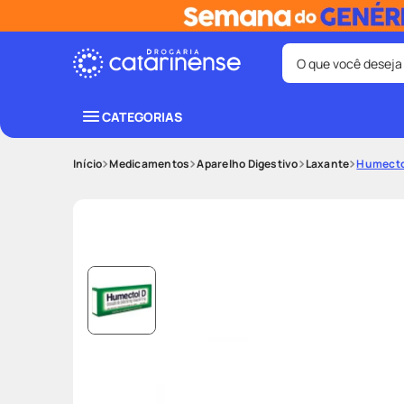
O que você deseja
Termos mais bus
CATEGORIAS
coristina
1
º
Medicamentos
Aparelho Digestivo
Laxante
Humecto
shampoo
3
º
ozivy
5
º
protetor sol
7
º
fralda pamp
9
º