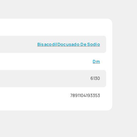
Bisacodil
Docusado De Sodio
Dm
6130
7891104193353