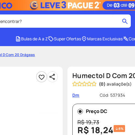
 encontrar?
cados
Bulas de A a Z
Super Ofertas
Marcas Exclusivas
Con
medley
2
º
l D Com 20 Drágeas
tadalafila
4
º
lenço umedecido
6
º
Humectol D Com 2
ar
desodorante
8
º
(
0
)
ers
teste gravidez
10
º
Cód
:
537934
Dm
Preço DC
R$
19
,
73
R$
18
,
24
8%