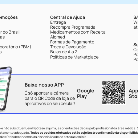
romoções
Central de Ajuda
SA
Entrega
Wh
Recompra Programada
at
 do Brasil
Medicamentos com Receita
tas
Alomed
Formas de Pagamento
S
boratório (PBM)
Troca e Devolução
Ce
s
Bulas de A a Z
Po
Políticas de Marketplace
Po
Baixe nosso APP
Google
App
É só apontar a câmera
Play
Sto
para o QR Code da loja de
aplicativos do seu celular!
e não substituem, em hipótese alguma, as orientações dadas pelo profissional da área médica.
tratamento adequado.
Todos os pedidos efetuados estão sujeitos à confirmação da disponibilid
dias úteis dependendo da disponibilidade do estoque em loja.