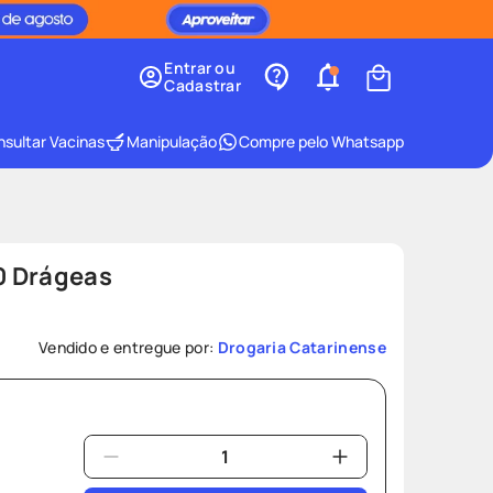
Entrar ou
Cadastrar
sultar Vacinas
Manipulação
Compre pelo Whatsapp
0 Drágeas
Vendido e entregue por:
Drogaria Catarinense