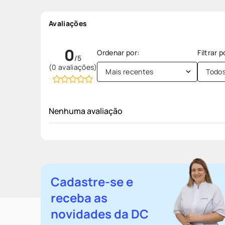
Avaliações
0
(0 avaliações)
Mais recentes
Todo
Nenhuma avaliação
Cadastre-se e
receba as
novidades da DC