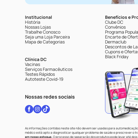
Institucional
Benefícios e P
História
Clube DC
Nossas Lojas
Convênios
Trabalhe Conosco
Programa Popular
Seja uma Loja Parceira
Encarte de Ofer
Mapa de Categorias
Dermaclub
Descontos de La
Cupons e Oferta
Black Friday
Clínica DC
Vacinas
Serviços Farmacêuticos
Testes Rápidos
Autoteste Covid-19
Nossas redes sociais
As informações contidas neste site não devem ser usadas para automedicação 
médico está apto a diagnosticar qualquer problema de saúde e prescrever o 
em nosso estoque.
O processo de separação dos produtos pode levar até dois 