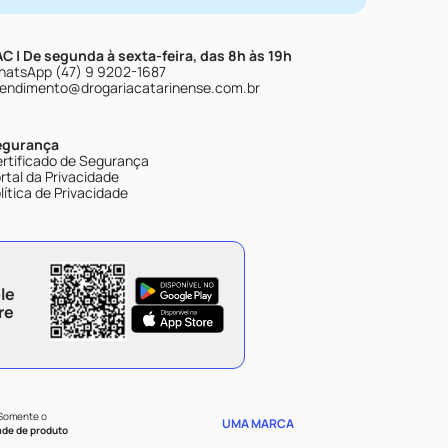
C | De segunda à sexta-feira, das 8h às 19h
atsApp (47) 9 9202-1687
endimento@drogariacatarinense.com.br
egurança
rtificado de Segurança
rtal da Privacidade
lítica de Privacidade
le
re
 Somente o
UMA MARCA
ade de produto