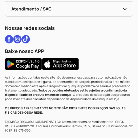
Bulas De A A Z
Autoteste Covid-19
Certificado De Segurança
Políticas De Marketplace
Vacinas
Portal Da Privacidade
Atendimento / SAC
Política De Privacidade
WhatsApp (47) 9202-1687
Atendimento@drogariacatarinense.com.br
Nossas redes sociais
Baixe nosso APP
As informações contidas neste site não devem ser usadas para automedicação e não
substituem, em hipótese alguma, as orientações dadas pelo profissional da área médica.
Somente o médico está apto a diagnosticar qualquer problema de saúde e prescrever o
tratamento adequado.
Todos os pedidos efetuados estão sujeitos à confirmação da
disponibilidade de produto em nosso estoque.
O processo de separação dos produtos
pode levar até dois dias úteis dependendo da disponibilidade do estoque em loja.
OS PREÇOS APRESENTADOS NO SITE SÃO DIFERENTES DOS PREÇOS DAS LOJAS
FÍSICAS DE NOSSA REDE.
FARMÁCIA DROGARIA CATARINENSE | Cia Latino Americana de Medicamentos | CNPJ:
84.683.481/0012-20 | End: Rua Coronel Pedro Demoro, 1482, Balneário - | Florianópolis- SC
| CEP: 88.075-300