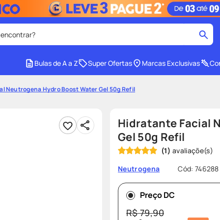
 encontrar?
cados
Bulas de A a Z
Super Ofertas
Marcas Exclusivas
Con
medley
2
º
al Neutrogena Hydro Boost Water Gel 50g Refil
tadalafila
4
º
lenço umedecido
6
º
Hidratante Facial
ar
desodorante
8
º
Gel 50g Refil
(
1
)
ers
teste gravidez
10
º
Cód
:
746288
Neutrogena
Preço DC
R$
79
,
90