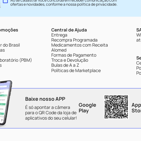
Ao se cadastrar você concorda em receber comunicação com
ofertas e novidades, conforme a nossa
política de privacidade
.
romoções
Central de Ajuda
SA
Entrega
Wh
Recompra Programada
at
 do Brasil
Medicamentos com Receita
tas
Alomed
Formas de Pagamento
S
boratório (PBM)
Troca e Devolução
Ce
s
Bulas de A a Z
Po
Políticas de Marketplace
Po
Baixe nosso APP
Google
App
É só apontar a câmera
Play
Sto
para o QR Code da loja de
aplicativos do seu celular!