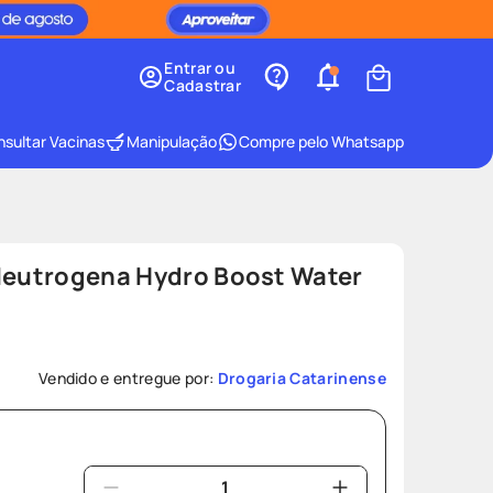
Entrar ou
Cadastrar
sultar Vacinas
Manipulação
Compre pelo Whatsapp
 Neutrogena Hydro Boost Water
Vendido e entregue por:
Drogaria Catarinense