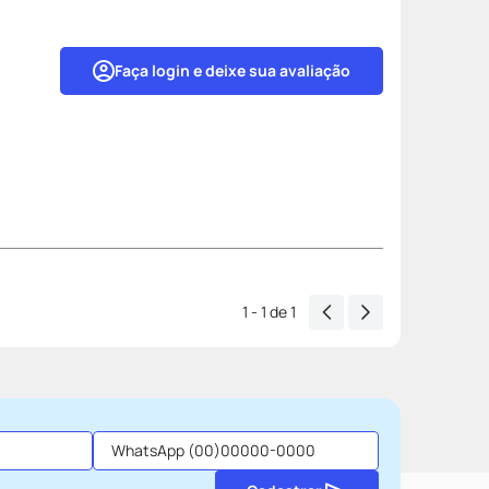
Faça login e deixe sua avaliação
1 - 1
de
1