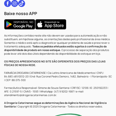
Baixe nosso APP
As informações contidas neste site não devem ser usadas para automedicação e não
substituem, em hipótese alguma, as orientações dadas pelo profissional da área médica.
Somente o médico está apto a diagnosticar qualquer problema de saúde e prescrever o
tratamento adequado.
Todos os pedidos efetuados estão sujeitos à confirmação da
disponibilidade de produto em nosso estoque.
O processo de separação dos produtos
pode levar até dois dias úteis dependendo da disponibilidade do estoque em loja.
OS PREÇOS APRESENTADOS NO SITE SÃO DIFERENTES DOS PREÇOS DAS LOJAS
FÍSICAS DE NOSSA REDE.
FARMÁCIA DROGARIA CATARINENSE | Cia Latino Americana de Medicamentos | CNPJ:
84.683.481/0012-20 | End: Rua Coronel Pedro Demoro, 1482, Balneário - | Florianópolis- SC
| CEP: 88.075-300
Farmacêutica Responsável: Simone de Souza Santana | CRF/SC: 12106 | IE: 250192233 |
AFE: 0.21597-5 | CMVS - 1593 | WhatsApp: (47) 9 9202-1687 | e-mail:
atendimento@drogariacatarinense.com.br
.
A Drogaria Catarinense segue as determinações da Agência Nacional de Vigilância
Sanitária
| Copyright © 2025 Drogaria Catarinense - Todos os direitos reservados.