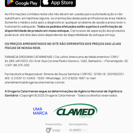
As informações contidas neste site não devem ser usadas para automedicação e não
substituem, em hipótese alguma, as orientações dadas pelo profissional da área médica.
Somente o médico está apto a diagnosticar qualquer problema de saúde e prescrever o
tratamento adequado.
Todos os pedidos efetuados estão sujeitos à confirmação da
disponibilidade de produto em nosso estoque.
O processo de separação dos produtos
pode levar até dois dias úteis dependendo da disponibilidade do estoque em loja.
OS PREÇOS APRESENTADOS NO SITE SÃO DIFERENTES DOS PREÇOS DAS LOJAS
FÍSICAS DE NOSSA REDE.
FARMÁCIA DROGARIA CATARINENSE | Cia Latino Americana de Medicamentos | CNPJ:
84.683.481/0012-20 | End: Rua Coronel Pedro Demoro, 1482, Balneário - | Florianópolis- SC
| CEP: 88.075-300
Farmacêutica Responsável: Simone de Souza Santana | CRF/SC: 12106 | IE: 250192233 |
AFE: 0.21597-5 | CMVS - 1593 | WhatsApp: (47) 9 9202-1687 | e-mail:
atendimento@drogariacatarinense.com.br
.
A Drogaria Catarinense segue as determinações da Agência Nacional de Vigilância
Sanitária
| Copyright © 2025 Drogaria Catarinense - Todos os direitos reservados.
UMA
MARCA
Powered by
Developed by