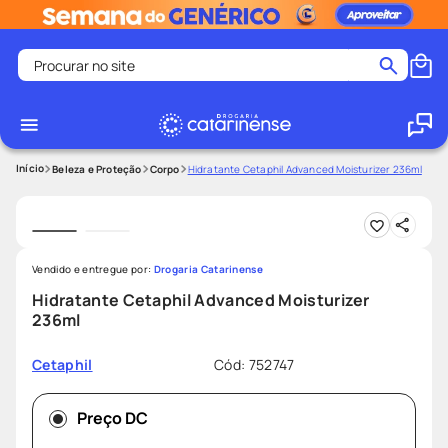
Procurar no site
Termos mais buscados
coristina
1
º
medley
2
º
Beleza e Proteção
Corpo
Hidratante Cetaphil Advanced Moisturizer 236ml
fralda
3
º
protetor solar facial
4
º
shampoo
5
º
Vendido e entregue por:
Drogaria Catarinense
tadalafila
6
º
Hidratante Cetaphil Advanced Moisturizer
236ml
lenço umedecido
7
º
sabonete liquido
8
º
Cód
:
752747
Cetaphil
desodorante
9
º
Preço DC
protetor solar
10
º