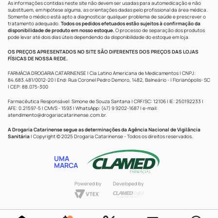
As informações contidas neste site não devem ser usadas para automedicação e não
substituem, em hipótese alguma, as orientações dadas pelo profissional da área médica.
Somente o médico está apto a diagnosticar qualquer problema de saúde e prescrever o
tratamento adequado.
Todos os pedidos efetuados estão sujeitos à confirmação da
disponibilidade de produto em nosso estoque.
O processo de separação dos produtos
pode levar até dois dias úteis dependendo da disponibilidade do estoque em loja.
OS PREÇOS APRESENTADOS NO SITE SÃO DIFERENTES DOS PREÇOS DAS LOJAS
FÍSICAS DE NOSSA REDE.
FARMÁCIA DROGARIA CATARINENSE | Cia Latino Americana de Medicamentos | CNPJ:
84.683.481/0012-20 | End: Rua Coronel Pedro Demoro, 1482, Balneário - | Florianópolis- SC
| CEP: 88.075-300
Farmacêutica Responsável: Simone de Souza Santana | CRF/SC: 12106 | IE: 250192233 |
AFE: 0.21597-5 | CMVS - 1593 | WhatsApp: (47) 9 9202-1687 | e-mail:
atendimento@drogariacatarinense.com.br
.
A Drogaria Catarinense segue as determinações da Agência Nacional de Vigilância
Sanitária
| Copyright © 2025 Drogaria Catarinense - Todos os direitos reservados.
UMA
MARCA
Powered by
Developed by