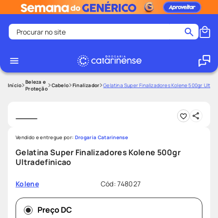
Procurar no site
Termos mais buscados
coristina
1
º
medley
2
º
Beleza e
Cabelo
Finalizador
Gelatina Super Finalizadores Kolene 500gr Ultra
Proteção
protetor solar facial
3
º
shampoo
4
º
tadalafila
5
º
Vendido e entregue por:
Drogaria Catarinense
lenço umedecido
6
º
Gelatina Super Finalizadores Kolene 500gr
ozivy
7
º
Ultradefinicao
protetor solar
8
º
Cód
:
748027
Kolene
fralda pampers
9
º
teste gravidez
10
º
Preço DC