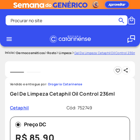
Procurar no site
Termos mais buscados
coristina
1
º
medley
2
º
Dermocosméticos
Rosto
Limpeza
Gel De Limpeza Cetaphil Oil Control 236ml
fralda
3
º
protetor solar facial
4
º
shampoo
5
º
Vendido e entregue por:
Drogaria Catarinense
tadalafila
6
º
Gel De Limpeza Cetaphil Oil Control 236ml
lenço umedecido
7
º
Cód
:
752749
Cetaphil
sabonete liquido
8
º
desodorante
9
º
Preço DC
protetor solar
10
º
R$
85
,
90