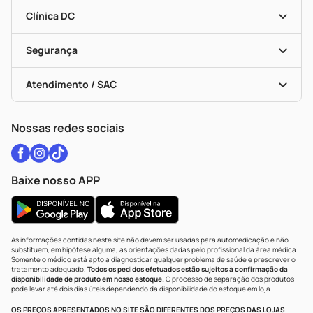
Encarte De Ofertas
Entrega
Dermaclub
Recompra Programada
Clínica DC
Descontos De Laboratório (PBM)
Medicamentos Com Receita
Cupons E Ofertas
Alomed
Vacinas
Black Friday
Formas De Pagamento
Serviços Farmacêuticos
Segurança
Troca E Devolução
Testes Rápidos
Bulas De A A Z
Autoteste Covid-19
Certificado De Segurança
Políticas De Marketplace
Vacinas
Portal Da Privacidade
Atendimento / SAC
Política De Privacidade
WhatsApp (47) 9202-1687
Atendimento@drogariacatarinense.com.br
Nossas redes sociais
Baixe nosso APP
As informações contidas neste site não devem ser usadas para automedicação e não
substituem, em hipótese alguma, as orientações dadas pelo profissional da área médica.
Somente o médico está apto a diagnosticar qualquer problema de saúde e prescrever o
tratamento adequado.
Todos os pedidos efetuados estão sujeitos à confirmação da
disponibilidade de produto em nosso estoque.
O processo de separação dos produtos
pode levar até dois dias úteis dependendo da disponibilidade do estoque em loja.
OS PREÇOS APRESENTADOS NO SITE SÃO DIFERENTES DOS PREÇOS DAS LOJAS