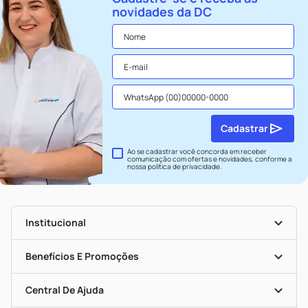
novidades da DC
Cadastrar
Ao se cadastrar você concorda em receber
comunicação com ofertas e novidades, conforme a
nossa
política de privacidade
.
Institucional
História
Nossas Lojas
Benefícios E Promoções
Trabalhe Conosco
Seja Uma Loja Parceira
Clube DC
Mapa De Categorias
Convênios
Central De Ajuda
Programa Popular Do Brasil