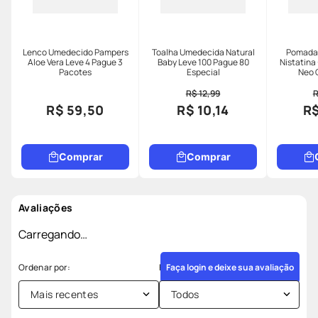
Lenco Umedecido Pampers
Toalha Umedecida Natural
Pomada 
Aloe Vera Leve 4 Pague 3
Baby Leve 100 Pague 80
Nistatina
Pacotes
Especial
Neo 
R$ 12,99
R
R$ 59,50
R$ 10,14
R$
Comprar
Comprar
Avaliações
Carregando…
Faça login e deixe sua avaliação
Mais recentes
Todos