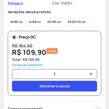
Cód
:
748254
Pampers
Variações desse produto
M
80 un.
G
68 un.
XG
60 un.
XXXG
52 un.
Preço DC
R$
154
,
50
R$
109
,
90
29%
Total:
R$
109
,
90
Formas de pagamento
Adicionar à sacola
Compra programada