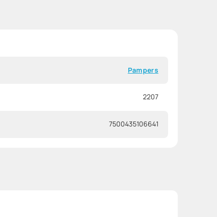
Pampers
2207
7500435106641