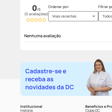
0
(0 avaliações)
Mais recentes
Todo
Nenhuma avaliação
Cadastre-se e
receba as
novidades da DC
Institucional
Benefícios e P
História
Clube DC