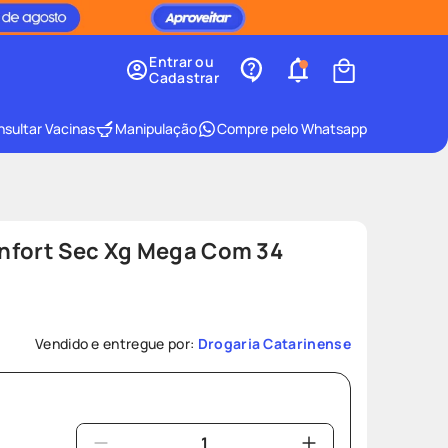
Entrar ou
Cadastrar
sultar Vacinas
Manipulação
Compre pelo Whatsapp
nfort Sec Xg Mega Com 34
Vendido e entregue por:
Drogaria Catarinense