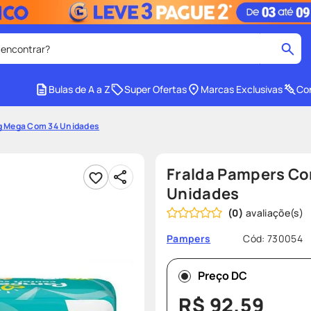
 encontrar?
cados
Bulas de A a Z
Super Ofertas
Marcas Exclusivas
Con
medley
2
º
Xg Mega Com 34 Unidades
tadalafila
4
º
lenço umedecido
6
º
Fralda Pampers Co
ar
desodorante
8
º
Unidades
(
0
)
ers
teste gravidez
10
º
Cód
:
730054
Pampers
Preço DC
R$
92
,
59