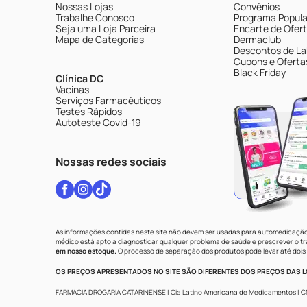
Nossas Lojas
Convênios
Trabalhe Conosco
Programa Popular
Seja uma Loja Parceira
Encarte de Ofer
Mapa de Categorias
Dermaclub
Descontos de La
Cupons e Oferta
Black Friday
Clínica DC
Vacinas
Serviços Farmacêuticos
Testes Rápidos
Autoteste Covid-19
Nossas redes sociais
As informações contidas neste site não devem ser usadas para automedicação 
médico está apto a diagnosticar qualquer problema de saúde e prescrever o 
em nosso estoque.
O processo de separação dos produtos pode levar até dois 
OS PREÇOS APRESENTADOS NO SITE SÃO DIFERENTES DOS PREÇOS DAS LO
FARMÁCIA DROGARIA CATARINENSE | Cia Latino Americana de Medicamentos | CNPJ: 