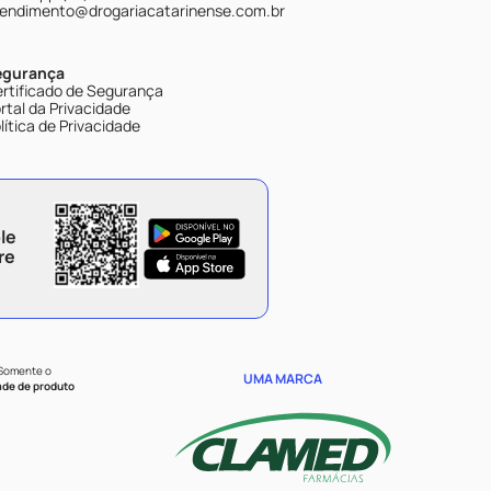
endimento@drogariacatarinense.com.br
egurança
rtificado de Segurança
rtal da Privacidade
lítica de Privacidade
le
re
 Somente o
UMA MARCA
ade de produto