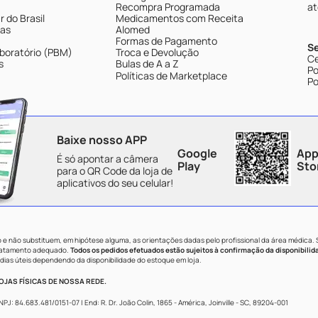
Recompra Programada
at
 do Brasil
Medicamentos com Receita
tas
Alomed
Formas de Pagamento
S
boratório (PBM)
Troca e Devolução
Ce
s
Bulas de A a Z
Po
Políticas de Marketplace
Po
Baixe nosso APP
Google
App
É só apontar a câmera
Play
Sto
para o QR Code da loja de
aplicativos do seu celular!
e não substituem, em hipótese alguma, as orientações dadas pelo profissional da área médica.
tratamento adequado.
Todos os pedidos efetuados estão sujeitos à confirmação da disponibilid
dias úteis dependendo da disponibilidade do estoque em loja.
JAS FÍSICAS DE NOSSA REDE.
84.683.481/0151-07 | End: R. Dr. João Colin, 1865 - América, Joinville - SC, 89204-001