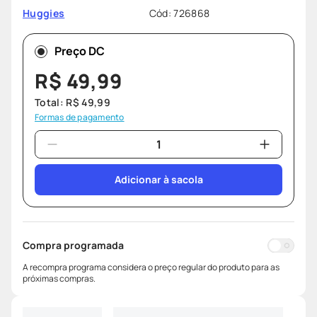
protetor solar
8
º
Cód
:
726868
Huggies
fralda pampers
9
º
Preço DC
teste gravidez
10
º
R$
49
,
99
Total:
R$
49
,
99
Formas de pagamento
Adicionar à sacola
Compra programada
A recompra programa considera o preço regular do produto para as
próximas compras.