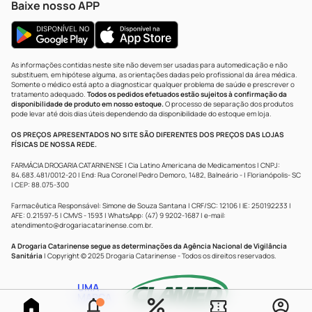
Baixe nosso APP
As informações contidas neste site não devem ser usadas para automedicação e não
substituem, em hipótese alguma, as orientações dadas pelo profissional da área médica.
Somente o médico está apto a diagnosticar qualquer problema de saúde e prescrever o
tratamento adequado.
Todos os pedidos efetuados estão sujeitos à confirmação da
disponibilidade de produto em nosso estoque.
O processo de separação dos produtos
pode levar até dois dias úteis dependendo da disponibilidade do estoque em loja.
OS PREÇOS APRESENTADOS NO SITE SÃO DIFERENTES DOS PREÇOS DAS LOJAS
FÍSICAS DE NOSSA REDE.
FARMÁCIA DROGARIA CATARINENSE | Cia Latino Americana de Medicamentos | CNPJ:
84.683.481/0012-20 | End: Rua Coronel Pedro Demoro, 1482, Balneário - | Florianópolis- SC
| CEP: 88.075-300
Farmacêutica Responsável: Simone de Souza Santana | CRF/SC: 12106 | IE: 250192233 |
AFE: 0.21597-5 | CMVS - 1593 | WhatsApp: (47) 9 9202-1687 | e-mail:
atendimento@drogariacatarinense.com.br
.
A Drogaria Catarinense segue as determinações da Agência Nacional de Vigilância
Sanitária
| Copyright © 2025 Drogaria Catarinense - Todos os direitos reservados.
UMA
MARCA