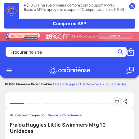
R$ 10 OFF na sua primeira compra com o cupom APP10
Baixe o APP e aproveite o cupom! *Compras acima de R$ 99.
Compre no APP
Procurar no site
Termos mais buscados
coristina
1
º
medley
2
º
Mamãe e Bebê
Fraldas
Fralda Huggies Little Swimmers M/g 10 Unidades
protetor solar facial
3
º
shampoo
4
º
tadalafila
5
º
Vendido e entregue por:
Drogaria Catarinense
lenço umedecido
6
º
Fralda Huggies Little Swimmers M/g 10
Unidades
ozivy
7
º