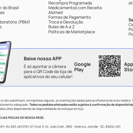
Recompra Programada
at
 do Brasil
Medicamentos com Receita
tas
Alomed
Formas de Pagamento
S
boratório (PBM)
Troca e Devolução
Ce
s
Bulas de A a Z
Po
Políticas de Marketplace
Po
Baixe nosso APP
Google
App
É só apontar a câmera
Play
Sto
para o QR Code da loja de
aplicativos do seu celular!
e não substituem, em hipótese alguma, as orientações dadas pelo profissional da área médica.
tratamento adequado.
Todos os pedidos efetuados estão sujeitos à confirmação da disponibilid
dias úteis dependendo da disponibilidade do estoque em loja.
JAS FÍSICAS DE NOSSA REDE.
84.683.481/0151-07 | End: R. Dr. João Colin, 1865 - América, Joinville - SC, 89204-001