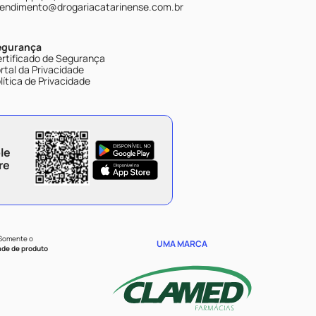
endimento@drogariacatarinense.com.br
egurança
rtificado de Segurança
rtal da Privacidade
lítica de Privacidade
le
re
 Somente o
UMA MARCA
ade de produto