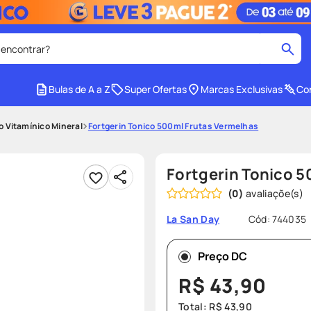
 encontrar?
cados
Bulas de A a Z
Super Ofertas
Marcas Exclusivas
Con
medley
2
º
 Vitamínico Mineral
Fortgerin Tonico 500ml Frutas Vermelhas
r facial
shampoo
4
º
lenço umedecido
6
º
Fortgerin Tonico 
protetor solar
8
º
(
0
)
ers
teste gravidez
10
º
Cód
:
744035
La San Day
Preço DC
R$
43
,
90
Total:
R$
43
,
90