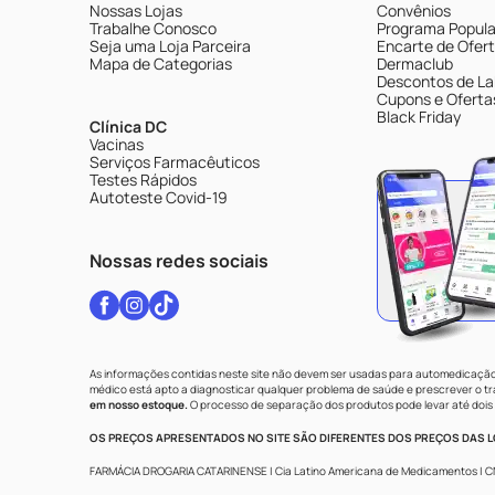
Nossas Lojas
Convênios
Trabalhe Conosco
Programa Popular
Seja uma Loja Parceira
Encarte de Ofer
Mapa de Categorias
Dermaclub
Descontos de La
Cupons e Oferta
Black Friday
Clínica DC
Vacinas
Serviços Farmacêuticos
Testes Rápidos
Autoteste Covid-19
Nossas redes sociais
As informações contidas neste site não devem ser usadas para automedicação 
médico está apto a diagnosticar qualquer problema de saúde e prescrever o 
em nosso estoque.
O processo de separação dos produtos pode levar até dois 
OS PREÇOS APRESENTADOS NO SITE SÃO DIFERENTES DOS PREÇOS DAS LO
FARMÁCIA DROGARIA CATARINENSE | Cia Latino Americana de Medicamentos | CNPJ: 