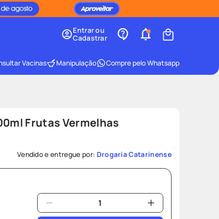
Entrar ou
Cadastrar
sultar Vacinas
Manipulação
Compre pelo Whatsapp
500ml Frutas Vermelhas
Vendido e entregue por:
Drogaria Catarinense