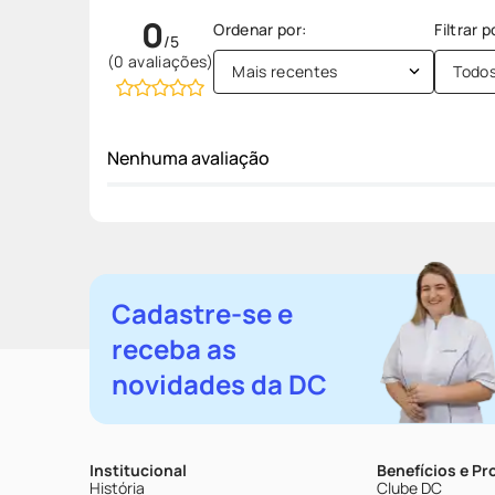
0
(0 avaliações)
Mais recentes
Todo
Nenhuma avaliação
Cadastre-se e
receba as
novidades da DC
Institucional
Benefícios e P
História
Clube DC