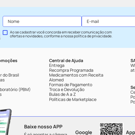
Ao se cadastrar você concorda em receber comunicação com
ofertas e novidades, conforme a nossa
política de privacidade
.
romoções
Central de Ajuda
SA
Entrega
Wh
Recompra Programada
at
 do Brasil
Medicamentos com Receita
tas
Alomed
Formas de Pagamento
S
boratório (PBM)
Troca e Devolução
Ce
s
Bulas de A a Z
Po
Políticas de Marketplace
Po
Baixe nosso APP
Google
App
É só apontar a câmera