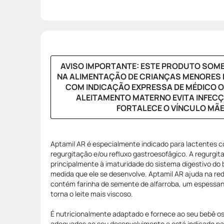
AVISO IMPORTANTE: ESTE PRODUTO SOME
NA ALIMENTAÇÃO DE CRIANÇAS MENORES D
COM INDICAÇÃO EXPRESSA DE MÉDICO O
ALEITAMENTO MATERNO EVITA INFECÇ
FORTALECE O VÍNCULO MÃE
Aptamil AR é especialmente indicado para lactentes c
regurgitação e/ou refluxo gastroesofâgico. A regurgit
principalmente à imaturidade do sistema digestivo do 
medida que ele se desenvolve. Aptamil AR ajuda na re
contém farinha de semente de alfarroba, um espessant
torna o leite mais viscoso.
É nutricionalmente adaptado e fornece ao seu bebê os
adequados ao seu desenvolvimento e está indicado p