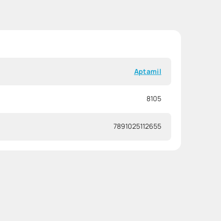
Aptamil
8105
7891025112655