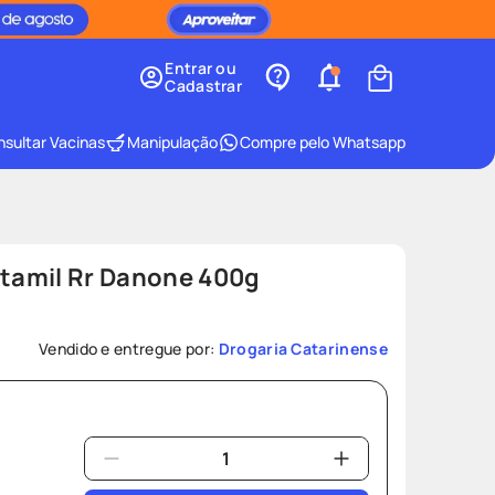
Entrar ou
Cadastrar
sultar Vacinas
Manipulação
Compre pelo Whatsapp
ptamil Rr Danone 400g
Vendido e entregue por:
Drogaria Catarinense