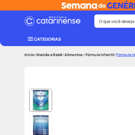
O que você deseja
Termos mais bus
CATEGORIAS
coristina
1
º
Mamãe e Bebê
Alimentos
Fórmula Infantil
Fórmula In
protetor sola
3
º
tadalafila
5
º
ozivy
7
º
teste gravid
9
º