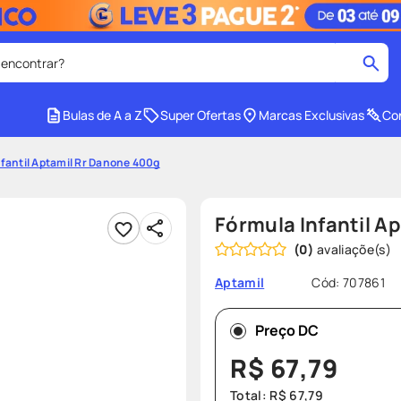
 encontrar?
cados
Bulas de A a Z
Super Ofertas
Marcas Exclusivas
Con
medley
2
º
fantil Aptamil Rr Danone 400g
r facial
shampoo
4
º
lenço umedecido
6
º
Fórmula Infantil A
protetor solar
8
º
(
0
)
ez
fralda pampers
10
º
Cód
:
707861
Aptamil
Preço DC
R$
67
,
79
Total:
R$
67
,
79