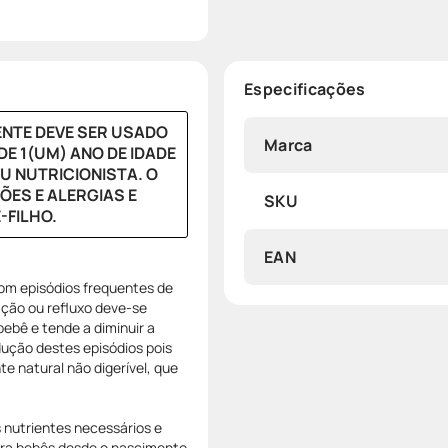
Especificações
NTE DEVE SER USADO
Marca
E 1(UM) ANO DE IDADE
U NUTRICIONISTA. O
ÕES E ALERGIAS E
SKU
-FILHO.
EAN
om episódios frequentes de
ação ou refluxo deve-se
bebê e tende a diminuir a
dução destes episódios pois
e natural não digerível, que
 nutrientes necessários e
ara bebês desde o nascimento