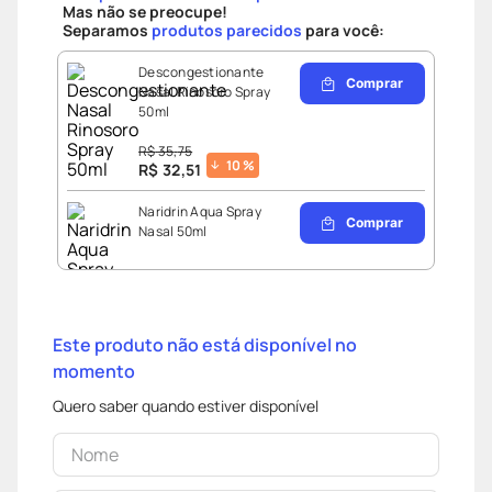
Mas não se preocupe!
desodorante
8
º
Separamos
produtos parecidos
para você:
fralda pampers
9
º
Descongestionante
teste gravidez
Comprar
10
º
Nasal Rinosoro Spray
50ml
R$
35
,
75
10
%
R$
32
,
51
Naridrin Aqua Spray
Comprar
Nasal 50ml
R$
36
,
90
0
%
R$
36
,
90
Este produto não está disponível no
Descongestionante
Comprar
momento
Nasal Rinosoro Jet
Infantil 100ml
Quero saber quando estiver disponível
R$
51
,
90
26
%
R$
38
,
59