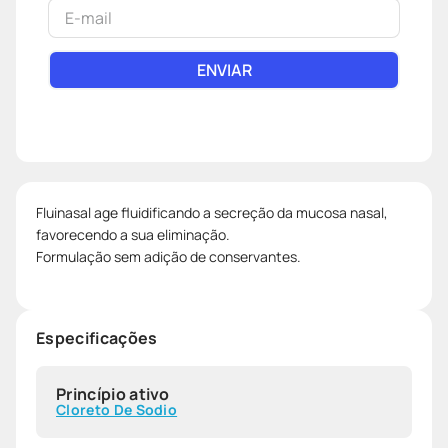
Rinospray Baby 100ml
Comprar
Spray Nasal 0,9%
ENVIAR
R$
59
,
49
0
%
R$
59
,
49
Rinosoro Xt Infantil
Comprar
Solução Nasal 0,9%
Spray 50ml
Fluinasal age fluidificando a secreção da mucosa nasal,
favorecendo a sua eliminação.
Formulação sem adição de conservantes.
R$
38
,
51
11
%
R$
34
,
50
Especificações
Maresis Jato Forte
Comprar
100ml
Princípio ativo
R$
64
,
79
Cloreto De Sodio
6
%
R$
60
,
96