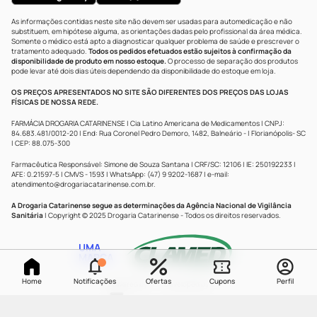
100ml
As informações contidas neste site não devem ser usadas para automedicação e não
substituem, em hipótese alguma, as orientações dadas pelo profissional da área médica.
Somente o médico está apto a diagnosticar qualquer problema de saúde e prescrever o
tratamento adequado.
Todos os pedidos efetuados estão sujeitos à confirmação da
R$
67
,
68
disponibilidade de produto em nosso estoque.
O processo de separação dos produtos
10
%
R$
60
,
97
pode levar até dois dias úteis dependendo da disponibilidade do estoque em loja.
OS PREÇOS APRESENTADOS NO SITE SÃO DIFERENTES DOS PREÇOS DAS LOJAS
Rinospray Spray Nasal
FÍSICAS DE NOSSA REDE.
Comprar
0,9% 100ml
FARMÁCIA DROGARIA CATARINENSE | Cia Latino Americana de Medicamentos | CNPJ:
84.683.481/0012-20 | End: Rua Coronel Pedro Demoro, 1482, Balneário - | Florianópolis- SC
| CEP: 88.075-300
R$
70
,
86
44
%
R$
40
,
15
Farmacêutica Responsável: Simone de Souza Santana | CRF/SC: 12106 | IE: 250192233 |
AFE: 0.21597-5 | CMVS - 1593 | WhatsApp: (47) 9 9202-1687 | e-mail:
atendimento@drogariacatarinense.com.br
.
Sorine Ssc
Comprar
Descongestionante
A Drogaria Catarinense segue as determinações da Agência Nacional de Vigilância
Nasal Spray 100ml
Sanitária
| Copyright © 2025 Drogaria Catarinense - Todos os direitos reservados.
R$
47
,
31
UMA
15
%
R$
40
,
59
MARCA
Sorine Spray
Home
Notificações
Ofertas
Cupons
Perfil
Powered by
Developed by
Comprar
Fluidificante E
Descongestionante