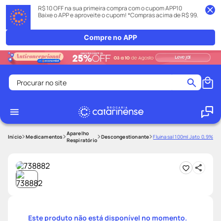
R$ 10 OFF na sua primeira compra com o cupom APP10
Baixe o APP e aproveite o cupom! *Compras acima de R$ 99.
Compre no APP
Procurar no site
Termos mais buscados
coristina
1
º
medley
2
º
Aparelho
Medicamentos
Descongestionante
Fluinasal 100ml Jato 0,9%
Respiratório
shampoo
3
º
tadalafila
4
º
ozivy
5
º
lenço umedecido
6
º
protetor solar
7
º
Este produto não está disponível no momento.