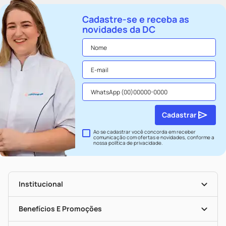
Cadastre-se e receba as
novidades da DC
Cadastrar
Ao se cadastrar você concorda em receber
comunicação com ofertas e novidades, conforme a
nossa
política de privacidade
.
Institucional
História
Nossas Lojas
Benefícios E Promoções
Trabalhe Conosco
Seja Uma Loja Parceira
Clube DC