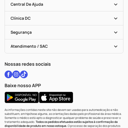
Mapa De Categorias
Convênios
Central De Ajuda
Programa Popular Do Brasil
Encarte De Ofertas
Entrega
Dermaclub
Recompra Programada
Clínica DC
Descontos De Laboratório (PBM)
Medicamentos Com Receita
Cupons E Ofertas
Alomed
Vacinas
Black Friday
Formas De Pagamento
Serviços Farmacêuticos
Segurança
Troca E Devolução
Testes Rápidos
Bulas De A A Z
Autoteste Covid-19
Certificado De Segurança
Políticas De Marketplace
Vacinas
Portal Da Privacidade
Atendimento / SAC
Política De Privacidade
WhatsApp (47) 9202-1687
Atendimento@drogariacatarinense.com.br
Nossas redes sociais
Baixe nosso APP
As informações contidas neste site não devem ser usadas para automedicação e não
substituem, em hipótese alguma, as orientações dadas pelo profissional da área médica.
Somente o médico está apto a diagnosticar qualquer problema de saúde e prescrever o
tratamento adequado.
Todos os pedidos efetuados estão sujeitos à confirmação da
disponibilidade de produto em nosso estoque.
O processo de separação dos produtos