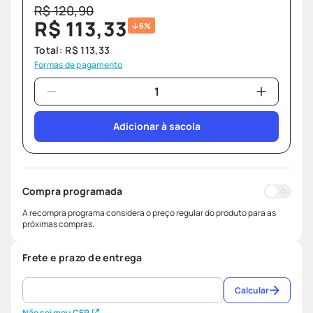
R$
120
,
90
R$
113
,
33
6%
Total:
R$
113
,
33
Formas de pagamento
Adicionar à sacola
Compra programada
A recompra programa considera o preço regular do produto para as
próximas compras.
Frete e prazo de entrega
Calcular
Não sei meu CEP