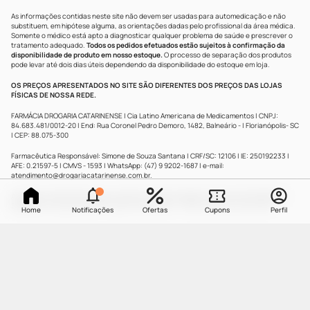
As informações contidas neste site não devem ser usadas para automedicação e não
substituem, em hipótese alguma, as orientações dadas pelo profissional da área médica.
Somente o médico está apto a diagnosticar qualquer problema de saúde e prescrever o
tratamento adequado.
Todos os pedidos efetuados estão sujeitos à confirmação da
disponibilidade de produto em nosso estoque.
O processo de separação dos produtos
pode levar até dois dias úteis dependendo da disponibilidade do estoque em loja.
OS PREÇOS APRESENTADOS NO SITE SÃO DIFERENTES DOS PREÇOS DAS LOJAS
FÍSICAS DE NOSSA REDE.
FARMÁCIA DROGARIA CATARINENSE | Cia Latino Americana de Medicamentos | CNPJ:
84.683.481/0012-20 | End: Rua Coronel Pedro Demoro, 1482, Balneário - | Florianópolis- SC
| CEP: 88.075-300
Farmacêutica Responsável: Simone de Souza Santana | CRF/SC: 12106 | IE: 250192233 |
AFE: 0.21597-5 | CMVS - 1593 | WhatsApp: (47) 9 9202-1687 | e-mail:
atendimento@drogariacatarinense.com.br
.
A Drogaria Catarinense segue as determinações da Agência Nacional de Vigilância
Sanitária
| Copyright © 2025 Drogaria Catarinense - Todos os direitos reservados.
Home
Notificações
Ofertas
Cupons
Perfil
UMA
MARCA
Powered by
Developed by