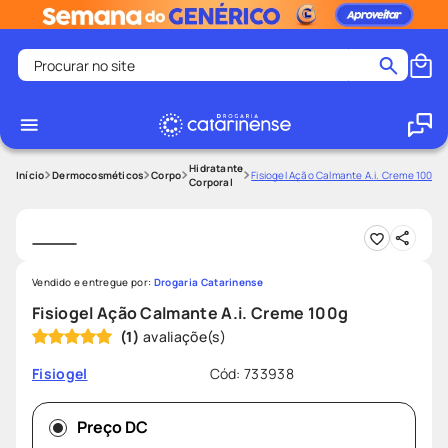
Procurar no site
Termos mais buscados
coristina
1
º
medley
2
º
Hidratante
Dermocosméticos
Corpo
Fisiogel Ação Calmante A.i. Creme 100g
Corporal
protetor solar facial
3
º
shampoo
4
º
tadalafila
5
º
Vendido e entregue por:
Drogaria Catarinense
lenço umedecido
6
º
Fisiogel Ação Calmante A.i. Creme 100g
ozivy
7
º
(
1
)
protetor solar
8
º
Cód
:
733938
Fisiogel
fralda pampers
9
º
teste gravidez
10
º
Preço DC