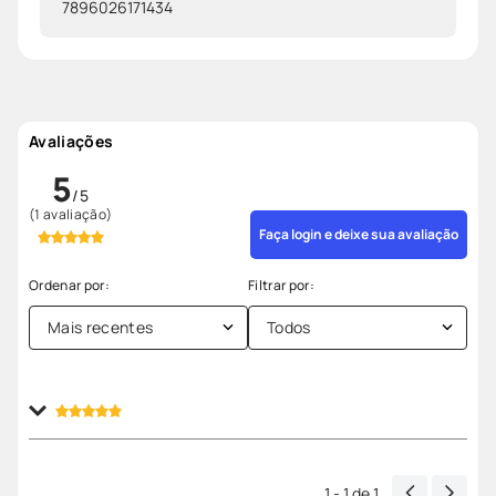
7896026171434
Avaliações
5
(1 avaliação)
Faça login e deixe sua avaliação
Mais recentes
Todos
Enviado
1 ano atrás
por
Antonio Mauro Pozzato
Excelente produto para hidratação. Sempre tive
problemas com pele seca, principalmente na região
1 - 1
de
1