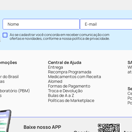
Ao se cadastrar você concorda em receber comunicação com
ofertas e novidades, conforme a nossa
política de privacidade
.
romoções
Central de Ajuda
SA
Entrega
Wh
Recompra Programada
at
 do Brasil
Medicamentos com Receita
tas
Alomed
Formas de Pagamento
S
boratório (PBM)
Troca e Devolução
Ce
s
Bulas de A a Z
Po
Políticas de Marketplace
Po
Baixe nosso APP