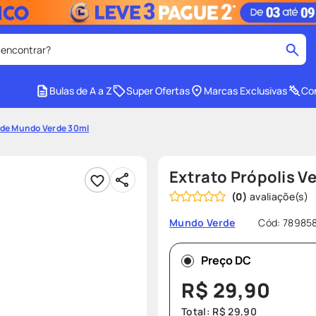
 encontrar?
cados
Bulas de A a Z
Super Ofertas
Marcas Exclusivas
Con
medley
2
º
erde Mundo Verde 30ml
protetor solar facial
4
º
tadalafila
6
º
Extrato Própolis 
ozivy
8
º
(
0
)
cido
protetor solar
10
º
Cód
:
78985
Mundo Verde
Preço DC
R$
29
,
90
Total:
R$
29
,
90