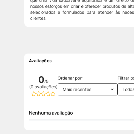
que uma vida saudável e equilibrada é um direito d
nossos esforços em criar e oferecer produtos de al
selecionados e formulados para atender às nece
clientes.
Avaliações
0
(0 avaliações)
Mais recentes
Todo
Nenhuma avaliação