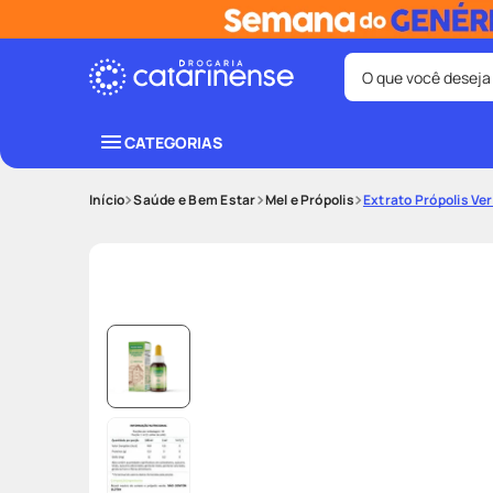
O que você deseja
Termos mais bus
CATEGORIAS
coristina
1
º
Saúde e Bem Estar
Mel e Própolis
Extrato Própolis V
fralda
3
º
shampoo
5
º
mounjaro
7
º
lenço umede
9
º