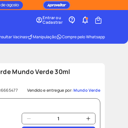
Entrar ou
Cadastrar
sultar Vacinas
Manipulação
Compre pelo Whatsapp
Verde Mundo Verde 30ml
86665477
Vendido e entregue por:
Mundo Verde