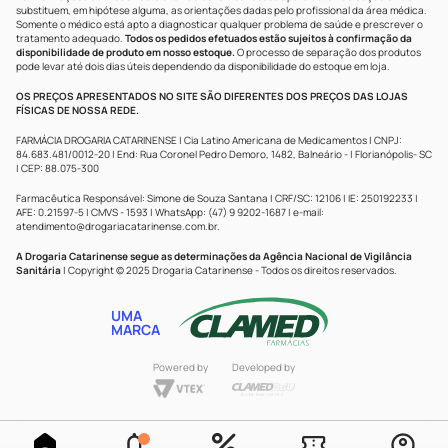
substituem, em hipótese alguma, as orientações dadas pelo profissional da área médica.
Somente o médico está apto a diagnosticar qualquer problema de saúde e prescrever o
tratamento adequado.
Todos os pedidos efetuados estão sujeitos à confirmação da
disponibilidade de produto em nosso estoque.
O processo de separação dos produtos
pode levar até dois dias úteis dependendo da disponibilidade do estoque em loja.
OS PREÇOS APRESENTADOS NO SITE SÃO DIFERENTES DOS PREÇOS DAS LOJAS
FÍSICAS DE NOSSA REDE.
FARMÁCIA DROGARIA CATARINENSE | Cia Latino Americana de Medicamentos | CNPJ:
84.683.481/0012-20 | End: Rua Coronel Pedro Demoro, 1482, Balneário - | Florianópolis- SC
| CEP: 88.075-300
Farmacêutica Responsável: Simone de Souza Santana | CRF/SC: 12106 | IE: 250192233 |
AFE: 0.21597-5 | CMVS - 1593 | WhatsApp: (47) 9 9202-1687 | e-mail:
atendimento@drogariacatarinense.com.br
.
A Drogaria Catarinense segue as determinações da Agência Nacional de Vigilância
Sanitária
| Copyright © 2025 Drogaria Catarinense - Todos os direitos reservados.
UMA
MARCA
Powered by
Developed by