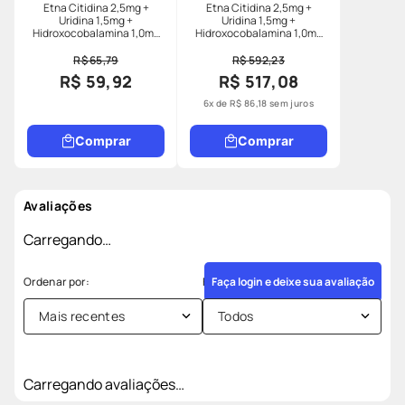
Etna Citidina 2,5mg +
Etna Citidina 2,5mg +
Uridina 1,5mg +
Uridina 1,5mg +
Hidroxocobalamina 1,0mg
Hidroxocobalamina 1,0mg
20 Cápsulas Gross
180 Cápsulas Gross
R$ 65,79
R$ 592,23
R$ 59,92
R$ 517,08
6
x de
R$
86
,
18
sem juros
Comprar
Comprar
Avaliações
Carregando…
Faça login e deixe sua avaliação
Mais recentes
Todos
Carregando avaliações…