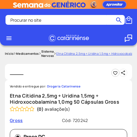
Procurar no site
Termos mais buscados
coristina
1
º
medley
2
º
Sistema
Medicamentos
Etna Citidina 2,5mg + Uridina 1,5mg + Hidroxocobalam
Nervoso
fralda
3
º
protetor solar facial
4
º
shampoo
5
º
Vendido e entregue por:
Drogaria Catarinense
tadalafila
6
º
Etna Citidina 2,5mg + Uridina 1,5mg +
mounjaro
7
º
Hidroxocobalamina 1,0mg 50 Cápsulas Gross
(
0
)
ozivy
8
º
lenço umedecido
9
º
Cód
:
720242
Gross
protetor solar
10
º
Preço DC