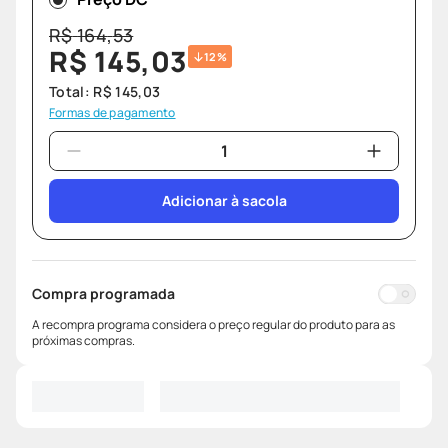
R$
164
,
53
R$
145
,
03
12%
Total:
R$
145
,
03
Formas de pagamento
Adicionar à sacola
Compra programada
A recompra programa considera o preço regular do produto para as
próximas compras.