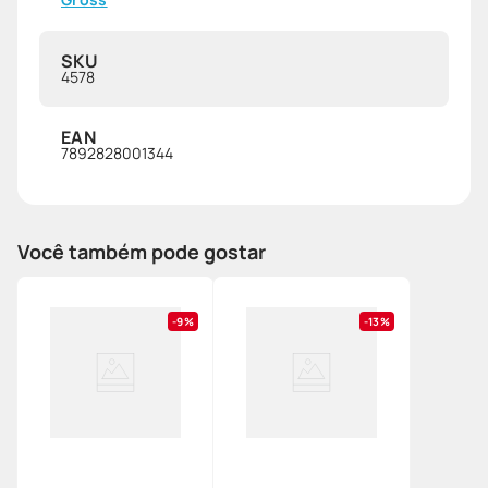
SKU
4578
EAN
7892828001344
Você também pode gostar
9%
13%