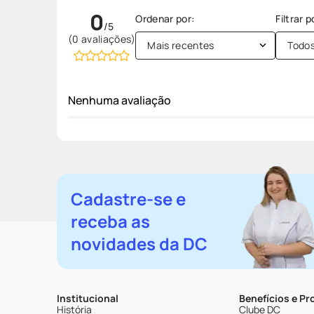
0
(0 avaliações)
Mais recentes
Todo
Nenhuma avaliação
Cadastre-se e
receba as
novidades da DC
Institucional
Benefícios e P
História
Clube DC