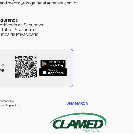
endimento@drogariacatarinense.com.br
egurança
rtificado de Segurança
rtal da Privacidade
lítica de Privacidade
le
re
 Somente o
UMA MARCA
ade de produto