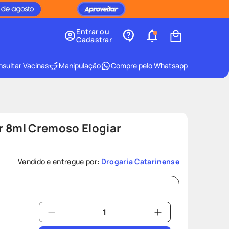
Entrar ou
Cadastrar
sultar Vacinas
Manipulação
Compre pelo Whatsapp
r 8ml Cremoso Elogiar
Vendido e entregue por:
Drogaria Catarinense