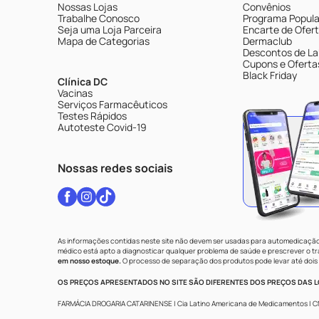
Nossas Lojas
Convênios
Trabalhe Conosco
Programa Popular
Seja uma Loja Parceira
Encarte de Ofer
Mapa de Categorias
Dermaclub
Descontos de La
Cupons e Oferta
Black Friday
Clínica DC
Vacinas
Serviços Farmacêuticos
Testes Rápidos
Autoteste Covid-19
Nossas redes sociais
As informações contidas neste site não devem ser usadas para automedicação 
médico está apto a diagnosticar qualquer problema de saúde e prescrever o 
em nosso estoque.
O processo de separação dos produtos pode levar até dois 
OS PREÇOS APRESENTADOS NO SITE SÃO DIFERENTES DOS PREÇOS DAS LO
FARMÁCIA DROGARIA CATARINENSE | Cia Latino Americana de Medicamentos | CNPJ: 