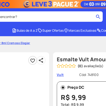
 encontrar?
cados
Bulas de A a Z
Super Ofertas
Marcas Exclusivas
Con
medley
2
º
 8ml Cremoso Elogiar
protetor solar facial
4
º
tadalafila
6
º
Esmalte Vult Amou
ozivy
8
º
(
0
)
cido
protetor solar
10
º
Cód
:
748100
Vult
Preço DC
R$
9
,
99
Total:
R$
9
,
99