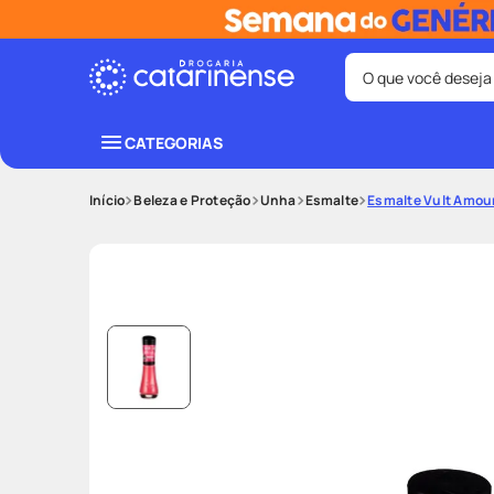
O que você deseja
Termos mais bus
CATEGORIAS
coristina
1
º
Beleza e Proteção
Unha
Esmalte
Esmalte Vult Amour
fralda
3
º
shampoo
5
º
mounjaro
7
º
lenço umede
9
º