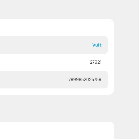
Vult
27921
7899852025759