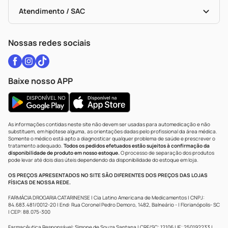
Bulas De A A Z
Autoteste Covid-19
Certificado De Segurança
Políticas De Marketplace
Vacinas
Portal Da Privacidade
Atendimento / SAC
Política De Privacidade
WhatsApp (47) 9202-1687
Atendimento@drogariacatarinense.com.br
Nossas redes sociais
Baixe nosso APP
As informações contidas neste site não devem ser usadas para automedicação e não
substituem, em hipótese alguma, as orientações dadas pelo profissional da área médica.
Somente o médico está apto a diagnosticar qualquer problema de saúde e prescrever o
tratamento adequado.
Todos os pedidos efetuados estão sujeitos à confirmação da
disponibilidade de produto em nosso estoque.
O processo de separação dos produtos
pode levar até dois dias úteis dependendo da disponibilidade do estoque em loja.
OS PREÇOS APRESENTADOS NO SITE SÃO DIFERENTES DOS PREÇOS DAS LOJAS
FÍSICAS DE NOSSA REDE.
FARMÁCIA DROGARIA CATARINENSE | Cia Latino Americana de Medicamentos | CNPJ:
84.683.481/0012-20 | End: Rua Coronel Pedro Demoro, 1482, Balneário - | Florianópolis- SC
| CEP: 88.075-300
Farmacêutica Responsável: Simone de Souza Santana | CRF/SC: 12106 | IE: 250192233 |