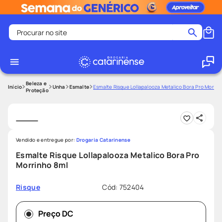
Procurar no site
Termos mais buscados
coristina
1
º
medley
2
º
Beleza e
Unha
Esmalte
Esmalte Risque Lollapalooza Metalico Bora Pro Morrin
Proteção
fralda
3
º
protetor solar facial
4
º
shampoo
5
º
Vendido e entregue por:
Drogaria Catarinense
tadalafila
6
º
Esmalte Risque Lollapalooza Metalico Bora Pro
mounjaro
7
º
Morrinho 8ml
ozivy
8
º
Cód
:
752404
Risque
lenço umedecido
9
º
protetor solar
10
º
Preço DC