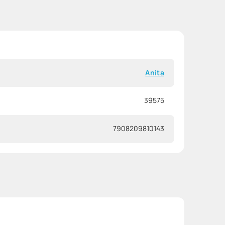
Anita
39575
7908209810143