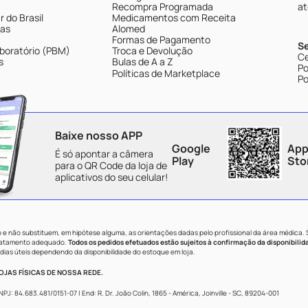
Recompra Programada
at
 do Brasil
Medicamentos com Receita
tas
Alomed
Formas de Pagamento
S
boratório (PBM)
Troca e Devolução
Ce
s
Bulas de A a Z
Po
Políticas de Marketplace
Po
Baixe nosso APP
Google
App
É só apontar a câmera
Play
Sto
para o QR Code da loja de
aplicativos do seu celular!
e não substituem, em hipótese alguma, as orientações dadas pelo profissional da área médica.
tratamento adequado.
Todos os pedidos efetuados estão sujeitos à confirmação da disponibilid
dias úteis dependendo da disponibilidade do estoque em loja.
JAS FÍSICAS DE NOSSA REDE.
84.683.481/0151-07 | End: R. Dr. João Colin, 1865 - América, Joinville - SC, 89204-001