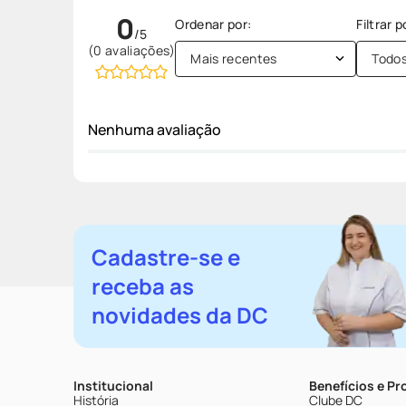
0
(0 avaliações)
Mais recentes
Todo
Nenhuma avaliação
Cadastre-se e
receba as
novidades da DC
Institucional
Benefícios e P
História
Clube DC