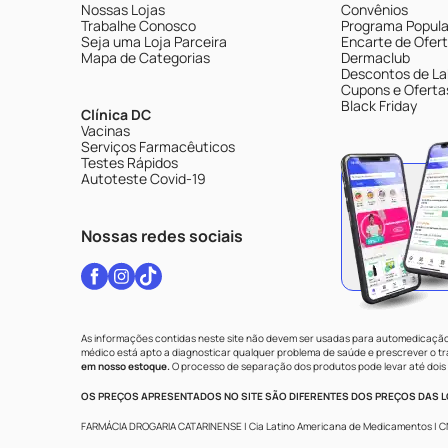
Nossas Lojas
Convênios
Trabalhe Conosco
Programa Popular
Seja uma Loja Parceira
Encarte de Ofer
Mapa de Categorias
Dermaclub
Descontos de La
Cupons e Oferta
Black Friday
Clínica DC
Vacinas
Serviços Farmacêuticos
Testes Rápidos
Autoteste Covid-19
Nossas redes sociais
As informações contidas neste site não devem ser usadas para automedicação 
médico está apto a diagnosticar qualquer problema de saúde e prescrever o 
em nosso estoque.
O processo de separação dos produtos pode levar até dois 
OS PREÇOS APRESENTADOS NO SITE SÃO DIFERENTES DOS PREÇOS DAS LO
FARMÁCIA DROGARIA CATARINENSE | Cia Latino Americana de Medicamentos | CNPJ: 