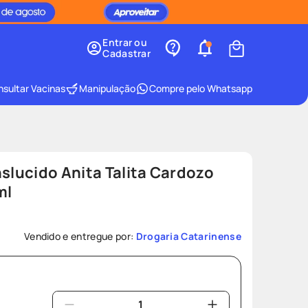
Entrar ou
Cadastrar
sultar Vacinas
Manipulação
Compre pelo Whatsapp
nslucido Anita Talita Cardozo
ml
Vendido e entregue por:
Drogaria Catarinense