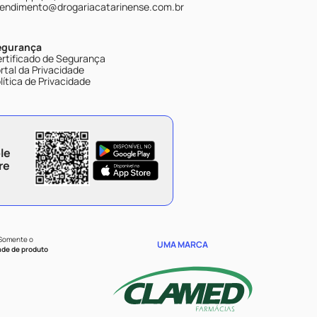
endimento@drogariacatarinense.com.br
egurança
rtificado de Segurança
rtal da Privacidade
lítica de Privacidade
le
re
 Somente o
UMA MARCA
ade de produto