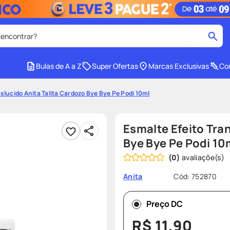
 encontrar?
cados
Bulas de A a Z
Super Ofertas
Marcas Exclusivas
Con
medley
2
º
slucido Anita Talita Cardozo Bye Bye Pe Podi 10ml
r facial
shampoo
4
º
lenço umedecido
6
º
Esmalte Efeito Tra
protetor solar
8
º
Bye Bye Pe Podi 10
(
0
)
ers
teste gravidez
10
º
Cód
:
752870
Anita
Preço DC
R$
11
,
90